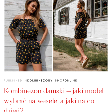
PUBLISHED IN
KOMBINEZONY
,
SHOPONLINE
Kombinezon damski – jaki model
wybrać na wesele, a jaki na co
dzień?