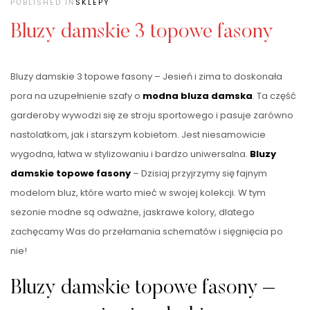
PUBLISHED IN
SKLEPY
Bluzy damskie 3 topowe fasony
Bluzy damskie 3 topowe fasony – Jesień i zima to doskonała
pora na uzupełnienie szafy o
modna bluza damska
. Ta część
garderoby wywodzi się ze stroju sportowego i pasuje zarówno
nastolatkom, jak i starszym kobietom. Jest niesamowicie
wygodna, łatwa w stylizowaniu i bardzo uniwersalna.
Bluzy
damskie topowe fasony
– Dzisiaj przyjrzymy się fajnym
modelom bluz, które warto mieć w swojej kolekcji. W tym
sezonie modne są odważne, jaskrawe kolory, dlatego
zachęcamy Was do przełamania schematów i sięgnięcia po
nie!
Bluzy damskie topowe fasony –