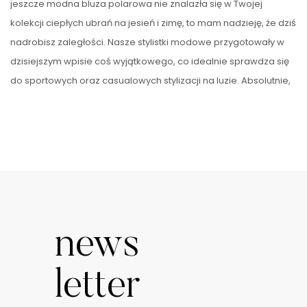
jeszcze modna bluza polarowa nie znalazła się w Twojej
kolekcji ciepłych ubrań na jesień i zimę, to mam nadzieję, że dziś
nadrobisz zaległości. Nasze stylistki modowe przygotowały w
dzisiejszym wpisie coś wyjątkowego, co idealnie sprawdza się
do sportowych oraz casualowych stylizacji na luzie. Absolutnie,
nie możesz tego przegapić! Koniecznie sprawdź, jakie bluzy
polarowe dla mężczyzn i kobiet odpowiadają gorącym …
news
letter