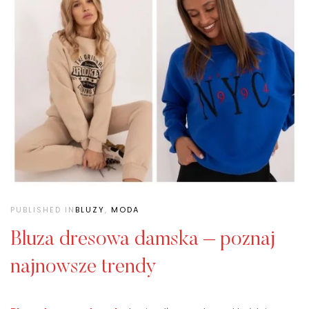
PUBLISHED IN
BLUZY
,
MODA
Bluza dresowa damska – poznaj
najnowsze trendy