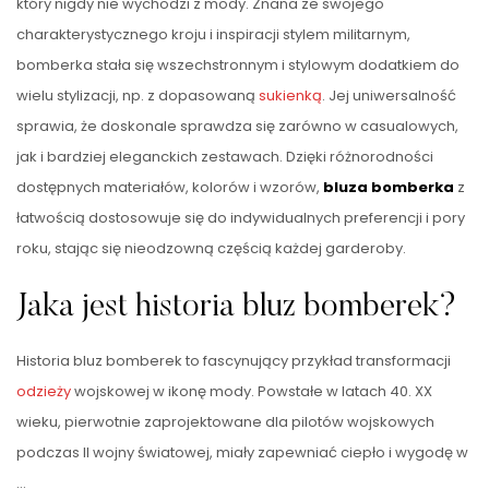
który nigdy nie wychodzi z mody. Znana ze swojego
charakterystycznego kroju i inspiracji stylem militarnym,
bomberka stała się wszechstronnym i stylowym dodatkiem do
wielu stylizacji, np. z dopasowaną
sukienką
. Jej uniwersalność
sprawia, że doskonale sprawdza się zarówno w casualowych,
jak i bardziej eleganckich zestawach. Dzięki różnorodności
dostępnych materiałów, kolorów i wzorów,
bluza bomberka
z
łatwością dostosowuje się do indywidualnych preferencji i pory
roku, stając się nieodzowną częścią każdej garderoby.
Jaka jest historia bluz bomberek?
Historia bluz bomberek to fascynujący przykład transformacji
odzieży
wojskowej w ikonę mody. Powstałe w latach 40. XX
wieku, pierwotnie zaprojektowane dla pilotów wojskowych
podczas II wojny światowej, miały zapewniać ciepło i wygodę w
…