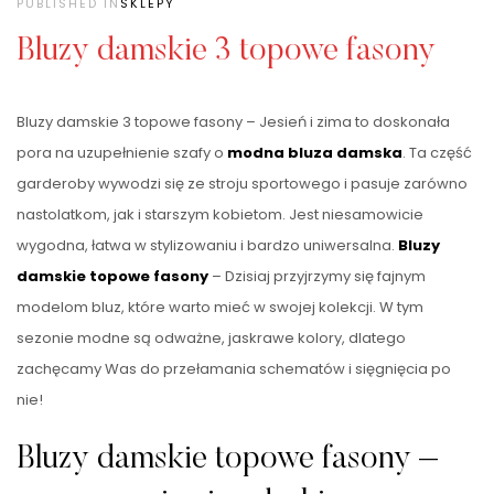
PUBLISHED IN
SKLEPY
Bluzy damskie 3 topowe fasony
Bluzy damskie 3 topowe fasony – Jesień i zima to doskonała
pora na uzupełnienie szafy o
modna bluza damska
. Ta część
garderoby wywodzi się ze stroju sportowego i pasuje zarówno
nastolatkom, jak i starszym kobietom. Jest niesamowicie
wygodna, łatwa w stylizowaniu i bardzo uniwersalna.
Bluzy
damskie topowe fasony
– Dzisiaj przyjrzymy się fajnym
modelom bluz, które warto mieć w swojej kolekcji. W tym
sezonie modne są odważne, jaskrawe kolory, dlatego
zachęcamy Was do przełamania schematów i sięgnięcia po
nie!
Bluzy damskie topowe fasony –