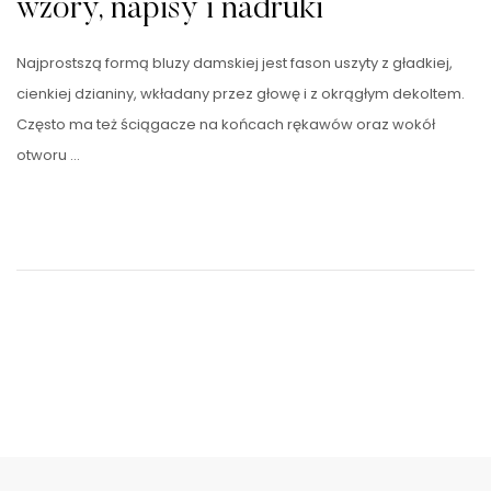
wzory, napisy i nadruki
Najprostszą formą bluzy damskiej jest fason uszyty z gładkiej,
cienkiej dzianiny, wkładany przez głowę i z okrągłym dekoltem.
Często ma też ściągacze na końcach rękawów oraz wokół
otworu …