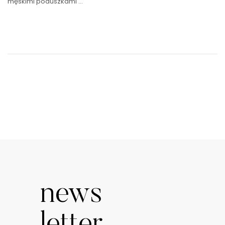
męskimi poduszkami …
news
letter