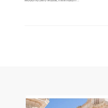
Moda na zero waste, minimalizm
…