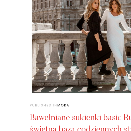
PUBLISHED IN
MODA
Bawełniane sukienki basic Ru
świetna baza codziennych sty