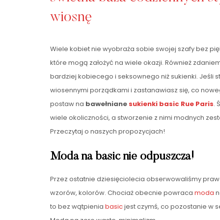
wiosnę
Wiele kobiet nie wyobraża sobie swojej szafy bez pię
które mogą założyć na wiele okazji. Również zdaniem
bardziej kobiecego i seksownego niż sukienki. Jeśli s
wiosennymi porządkami i zastanawiasz się, co noweg
postaw na
bawełniane
sukienki basic Rue Paris
.
wiele okoliczności, a stworzenie z nimi modnych zes
Przeczytaj o naszych propozycjach!
Moda na basic nie odpuszcza!
Przez ostatnie dziesięciolecia obserwowaliśmy praw
wzorów, kolorów. Chociaż obecnie powraca
moda
n
to bez wątpienia
basic
jest czymś, co pozostanie w s