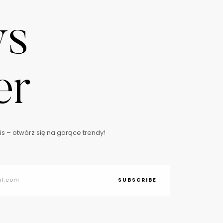
ws
er
s – otwórz się na gorące trendy!
SUBSCRIBE