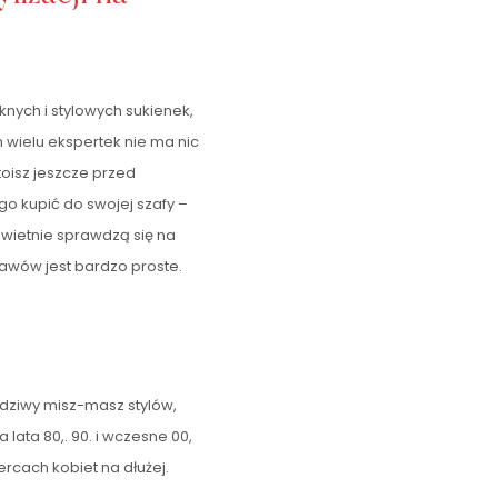
knych i stylowych sukienek,
 wielu ekspertek nie ma nic
toisz jeszcze przed
o kupić do swojej szafy –
 Świetnie sprawdzą się na
tawów jest bardzo proste.
dziwy misz-masz stylów,
a lata 80,. 90. i wczesne 00,
ercach kobiet na dłużej.