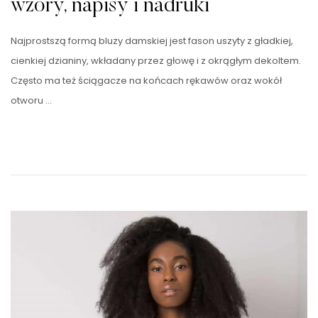
wzory, napisy i nadruki
Najprostszą formą bluzy damskiej jest fason uszyty z gładkiej,
cienkiej dzianiny, wkładany przez głowę i z okrągłym dekoltem.
Często ma też ściągacze na końcach rękawów oraz wokół
otworu …