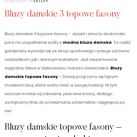
PUBLISHED IN
SKLEPY
Bluzy damskie 3 topowe fasony
Bluzy damskie 3 topowe fasony – Jesień i zima to doskonała
pora na uzupełnienie szafy o
modna bluza damska
. Ta część
garderoby wywodzi się ze stroju sportowego i pasuje zarówno
nastolatkom, jak i starszym kobietom. Jest niesamowicie
wygodna, łatwa w stylizowaniu i bardzo uniwersalna.
Bluzy
damskie topowe fasony
– Dzisiaj przyjrzymy się fajnym
modelom bluz, które warto mieć w swojej kolekcji. W tym
sezonie modne są odważne, jaskrawe kolory, dlatego
zachęcamy Was do przełamania schematów i sięgnięcia po
nie!
Bluzy damskie topowe fasony –