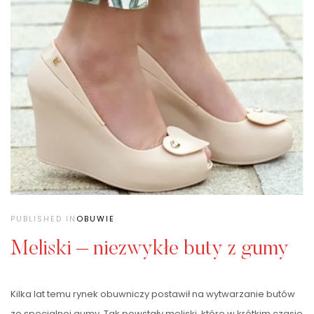
PUBLISHED IN
OBUWIE
Meliski – niezwykłe buty z gumy
Kilka lat temu rynek obuwniczy postawił na wytwarzanie butów
ze specjalnej gumy. Tak powstały meliski, które w krótkim czasie