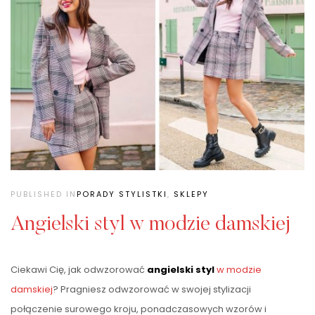
PUBLISHED IN
PORADY STYLISTKI
,
SKLEPY
Angielski styl w modzie damskiej
Ciekawi Cię, jak odwzorować
angielski styl
w modzie
damskiej
? Pragniesz odwzorować w swojej stylizacji
połączenie surowego kroju, ponadczasowych wzorów i