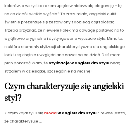
kolorów, a wszystko razem upięte w niebywałą elegancję – tę
na co dzień i wielkie wyjścia? To zrozumiałe, angielski outfit
świetnie prezentuje się zestawiony z kobiecą dojrzałością.
Trzeba przyznać, że niewiele Polek ma odwagę postawić na to
wyjątkowo oryginalne i dystyngowane wyczucie stylu. Mimo to,
niektóre elementy stylizacji charakterystyczne dla angielskiego
look’u są chętnie uwzględniane nawet na co dzień. Dziś mam
plan pokazać Wam, że
stylizacje w angielskim stylu
będą
strzałem w dziesiątkę, szczególnie na wiosnę!
Czym charakteryzuje się angielski
styl?
Z czym kojarzy Ci się
moda
w angielskim stylu
? Pewne jest to,
że charakteryzuje …