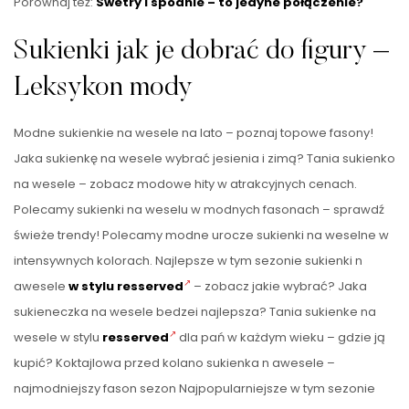
Porównaj też:
Swetry i spodnie – to jedyne połączenie?
Sukienki jak je dobrać do figury –
Leksykon mody
Modne sukienkie na wesele na lato – poznaj topowe fasony!
Jaka sukienkę na wesele wybrać jesienia i zimą? Tania sukienko
na wesele – zobacz modowe hity w atrakcyjnych cenach.
Polecamy sukienki na weselu w modnych fasonach – sprawdź
świeże trendy! Polecamy modne urocze sukienki na weselne w
intensywnych kolorach. Najlepsze w tym sezonie sukienki n
awesele
w stylu resserved
– zobacz jakie wybrać? Jaka
sukieneczka na wesele bedzei najlepsza? Tania sukienke na
wesele w stylu
resserved
dla pań w każdym wieku – gdzie ją
kupić? Koktajlowa przed kolano sukienka n awesele –
najmodniejszy fason sezon Najpopularniejsze w tym sezonie