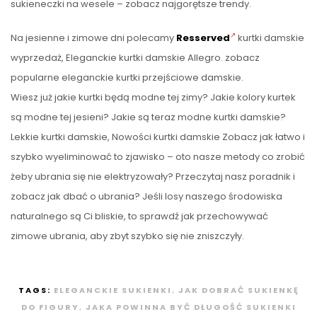
sukieneczki na wesele – zobacz najgorętsze trendy.
Na jesienne i zimowe dni polecamy
Resserved
kurtki damskie
wyprzedaż, Eleganckie kurtki damskie Allegro. zobacz
popularne eleganckie kurtki przejściowe damskie.
Wiesz już jakie kurtki będą modne tej zimy? Jakie kolory kurtek
są modne tej jesieni? Jakie są teraz modne kurtki damskie?
Lekkie kurtki damskie, Nowości kurtki damskie Zobacz jak łatwo i
szybko wyeliminować to zjawisko – oto nasze metody co zrobić
żeby ubrania się nie elektryzowały? Przeczytaj nasz poradnik i
zobacz jak dbać o ubrania? Jeśli losy naszego środowiska
naturalnego są Ci bliskie, to sprawdź jak przechowywać
zimowe ubrania, aby zbyt szybko się nie zniszczyły.
TAGS:
ELEGANCKIE SUKIENKI
,
JAK DOBRAĆ SUKIENKĘ
DO FIGURY
,
JAKA POWINNA BYĆ DŁUGOŚĆ SUKIENKI