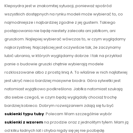
Klepsydra jest w znakomitej sytuacji, ponieważ spośród
wszystkich dostępnych na rynku modeli może wybierać to, co
najmodniejsze i najbardziej zgodne z jej gustem. Takiego
postępowania nie będę niestety zalecała ani jabłkom, ani
gruszkom. Najlepiej wybierać wówczas to, w czym wyglądamy
najkorzystniej. Najczęściej jest oczywiście tak, że zaczynamy
lubić ubrania, w których wyglądamy dobrze. I tak na przykład
panie o budowie gruszki chętnie wybierają modele
rozkloszowane albo z prostą linią A. To właśnie w nich najłatwiej
jest ukryć nieco bardziej masywne biodra. Góra sylwetki jest
natomiast wyjątkowo podkreślona. Jabłka natomiast szukają
dla siebie czegoś, w czym będą wyglądały chociaż trochę
bardziej kobieco. Dobrym rozwiązaniem zdają się tu być
sukienki
typu tuby
. Polecam Wam szczególnie wybór
sukienki z wzorem
na przodzie oraz z jednolitym tyłem. Mam ją
od kilku ładnych lat i chyba nigdy się jej nie pozbędę.