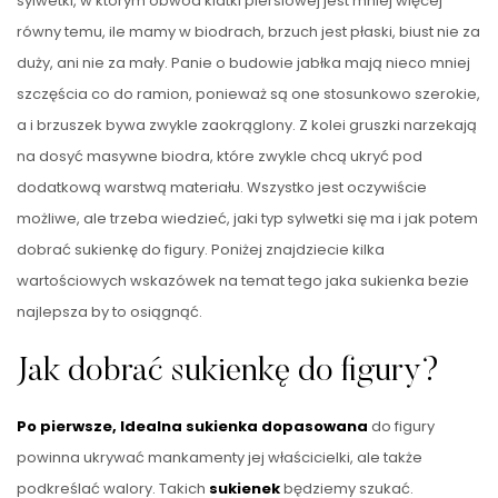
sylwetki, w którym obwód klatki piersiowej jest mniej więcej
równy temu, ile mamy w biodrach, brzuch jest płaski, biust nie za
duży, ani nie za mały. Panie o budowie jabłka mają nieco mniej
szczęścia co do ramion, ponieważ są one stosunkowo szerokie,
a i brzuszek bywa zwykle zaokrąglony. Z kolei gruszki narzekają
na dosyć masywne biodra, które zwykle chcą ukryć pod
dodatkową warstwą materiału. Wszystko jest oczywiście
możliwe, ale trzeba wiedzieć, jaki typ sylwetki się ma i jak potem
dobrać sukienkę do figury. Poniżej znajdziecie kilka
wartościowych wskazówek na temat tego jaka sukienka bezie
najlepsza by to osiągnąć.
Jak dobrać sukienkę do figury?
Po pierwsze,
Idealna sukienka
dopasowana
do figury
powinna ukrywać mankamenty jej właścicielki, ale także
podkreślać walory. Takich
sukienek
będziemy szukać.