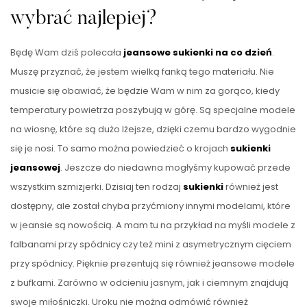
wybrać najlepiej?
Będę Wam dziś polecała
jeansowe sukienki na co dzień
.
Muszę przyznać, że jestem wielką fanką tego materiału. Nie
musicie się obawiać, że będzie Wam w nim za gorąco, kiedy
temperatury powietrza poszybują w górę. Są specjalne modele
na wiosnę, które są dużo lżejsze, dzięki czemu bardzo wygodnie
się je nosi. To samo można powiedzieć o krojach
sukienki
jeansowej
. Jeszcze do niedawna mogłyśmy kupować przede
wszystkim szmizjerki. Dzisiaj ten rodzaj
sukienki
również jest
dostępny, ale został chyba przyćmiony innymi modelami, które
w jeansie są nowością. A mam tu na przykład na myśli modele z
falbanami przy spódnicy czy też mini z asymetrycznym cięciem
przy spódnicy. Pięknie prezentują się również jeansowe modele
z bufkami. Zarówno w odcieniu jasnym, jak i ciemnym znajdują
swoje miłośniczki. Uroku nie można odmówić również