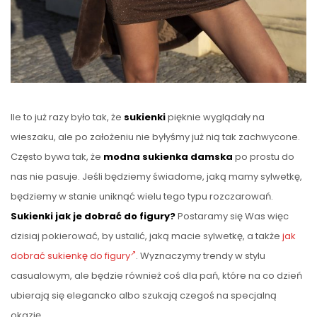
Ile to już razy było tak, że
sukienki
pięknie wyglądały na
wieszaku, ale po założeniu nie byłyśmy już nią tak zachwycone.
Często bywa tak, że
modna
sukienka
damska
po prostu do
nas nie pasuje. Jeśli będziemy świadome, jaką mamy sylwetkę,
będziemy w stanie uniknąć wielu tego typu rozczarowań.
Sukienki jak je dobrać do figury?
Postaramy się Was więc
dzisiaj pokierować, by ustalić, jaką macie sylwetkę, a także
jak
dobrać sukienkę do figury
. Wyznaczymy trendy w stylu
casualowym, ale będzie również coś dla pań, które na co dzień
ubierają się elegancko albo szukają czegoś na specjalną
okazję.