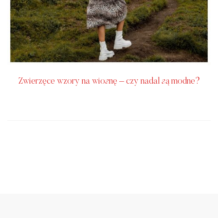
Zwierzęce wzory na wiosnę – czy nadal są modne?