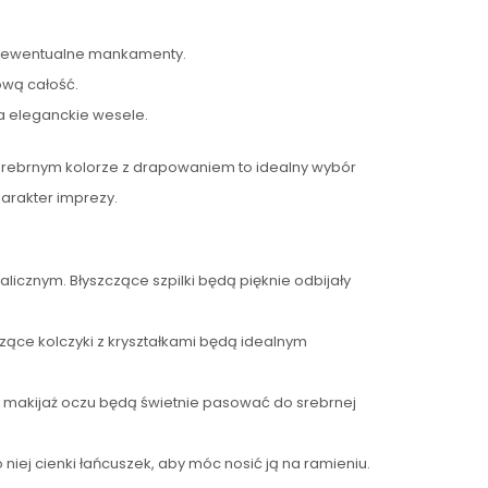
jąc ewentualne mankamenty.
ową całość.
a eleganckie wesele.
a w srebrnym kolorze z drapowaniem to idealny wybór
harakter imprezy.
licznym. Błyszczące szpilki będą pięknie odbijały
iszące kolczyki z kryształkami będą idealnym
ny makijaż oczu będą świetnie pasować do srebrnej
iej cienki łańcuszek, aby móc nosić ją na ramieniu.