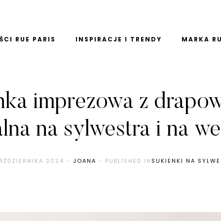
CI RUE PARIS
INSPIRACJE I TRENDY
MARKA RU
nka imprezowa z drapo
alna na sylwestra i na we
AŹDZIERNIKA 2024
-
JOANA
- PUBLISHED IN
SUKIENKI NA SYLW