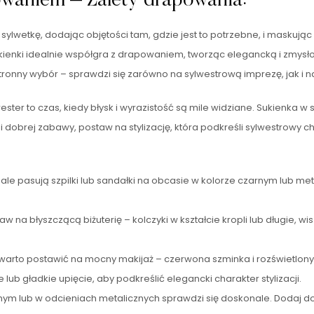
waniem – Zalety drapowania:
 sylwetkę, dodając objętości tam, gdzie jest to potrzebne, i masku
ukienki idealnie współgra z drapowaniem, tworząc elegancką i zmysł
onny wybór – sprawdzi się zarówno na sylwestrową imprezę, jak i n
lwester to czas, kiedy błysk i wyrazistość są mile widziane. Sukienk
 i dobrej zabawy, postaw na stylizację, która podkreśli sylwestrowy c
le pasują szpilki lub sandałki na obcasie w kolorze czarnym lub meta
aw na błyszczącą biżuterię – kolczyki w kształcie kropli lub długie, w
nki warto postawić na mocny makijaż – czerwona szminka i rozświetlo
le lub gładkie upięcie, aby podkreślić elegancki charakter stylizacji.
m lub w odcieniach metalicznych sprawdzi się doskonale. Dodaj do n