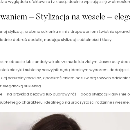
dzie wyglądała efektownie i z klasą, idealnie wpisując się w atmosf
aniem – Stylizacja na wesele – elega
j stylizacji, srebrna sukienka mini z drapowaniem świetnie sprawdz
ednio dobrać dodatki, nadając stylizacji subtelności i klasy.
kim obcasie lub sandały w kolorze nude lub złotym. Jasne buty dodadz
 złote kolczyki i subtelny naszyjnik będą idealnym wyborem, dodając styl
iej naturalny makijaż, z podkreśleniem oczu w brązowych odcieniach
z elegancką sukienką.
– na przykład beżowa lub pudrowy róż – doda stylizacji klasy i nie 
subtelnego charakteru, idealnego na uroczystości rodzinne i wesele.