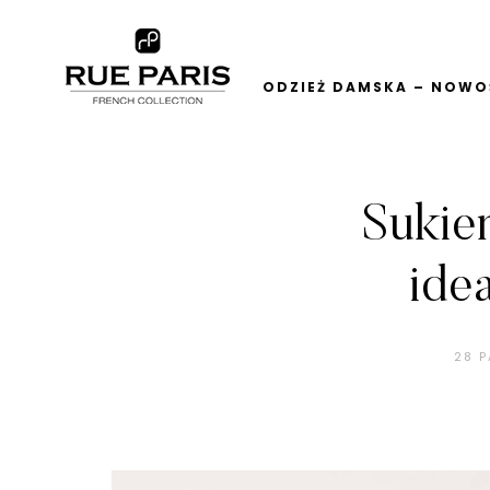
ODZIEŻ DAMSKA – NOWOŚ
Sukie
ide
28 P