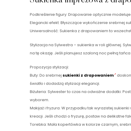
Sukienka imprezowa z drapo
Podkreślenie figury: Drapowanie optycznie modeluje
Elegancki efekt: Błyszczące wykończenie srebrnej s
Uniwersalność: Sukienka z drapowaniem to wszechstr
Stylizacja na Sylwestra – sukienka w roli głównej. Sy
na tę okazję. Jeśli planujesz szaloną noc pełną tańca
Propozycja stylizacji:
Buty: Do srebrnej
sukienki z drapowaniem
doskona
światło i dodadzą stylizacji elegancji.
Biżuteria: Sylwester to czas na odważne dodatki. Post
wyborem.
Makijaż i fryzura: W przypadku tak wyrazistej sukie
kreacji. Jeśli chodzi o fryzurę, postaw na delikatne fa
Torebka: Mała kopertówka w kolorze czarnym, srebrny