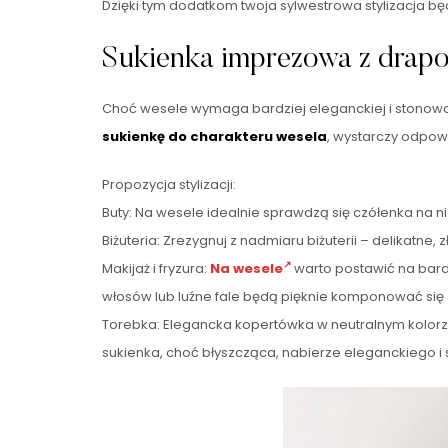
Dzięki tym dodatkom twoja sylwestrowa stylizacja bę
Sukienka imprezowa z drapow
Choć wesele wymaga bardziej eleganckiej i stonowane
sukienkę do charakteru wesela
, wystarczy odpowi
Propozycja stylizacji:
Buty: Na wesele idealnie sprawdzą się czółenka na nis
Biżuteria: Zrezygnuj z nadmiaru biżuterii – delikatne,
Makijaż i fryzura:
Na wesele
warto postawić na bardz
włosów lub luźne fale będą pięknie komponować się 
Torebka: Elegancka kopertówka w neutralnym kolorze 
sukienka, choć błyszcząca, nabierze eleganckiego i 