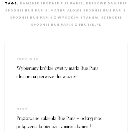
TAGS:
DAMSKIE SPODNIE RUE PARIS
,
DRESOWE DAMSKIE
SPODNIE RUE PARIS
,
MATERIAŁOWE SPODNIE RUE PARIS
,
SPODNIE RUE PARIS Z WYSOKIM STANEM
,
SZEROKIE
SPODNIE RUE PARIS Z EBUTIK.PL
Nawigacja
wpisu
Previous
PREVIOUS
Post
Wybieramy krótkie swetry marki Rue Paris
idealne na pierwsze dni wiosny!
Next
NEXT
Post
Prążkowane sukienki Rue Paris – odkryj moc
połączenia kobiecości z minimalizmem!