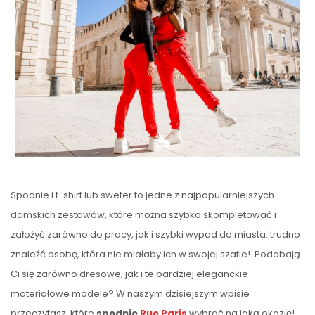
Spodnie i t-shirt lub sweter to jedne z najpopularniejszych
damskich zestawów, które można szybko skompletować i
założyć zarówno do pracy, jak i szybki wypad do miasta. trudno
znaleźć osobę, która nie miałaby ich w swojej szafie! Podobają
Ci się zarówno dresowe, jak i te bardziej eleganckie
materiałowe modele? W naszym dzisiejszym wpisie
przeczytasz, które
spodnie
Rue Paris
wybrać na jaką okazję!