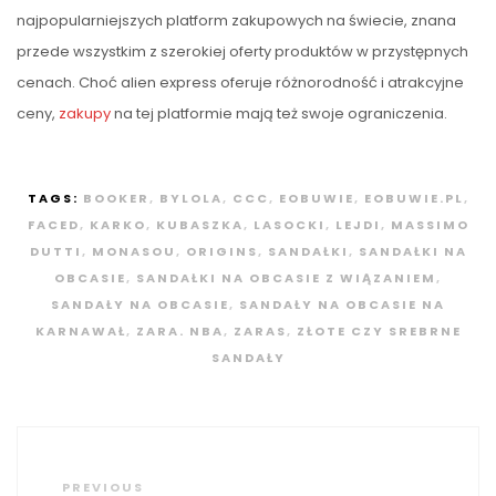
najpopularniejszych platform zakupowych na świecie, znana
przede wszystkim z szerokiej oferty produktów w przystępnych
cenach. Choć alien express oferuje różnorodność i atrakcyjne
ceny,
zakupy
na tej platformie mają też swoje ograniczenia.
TAGS:
BOOKER
,
BYLOLA
,
CCC
,
EOBUWIE
,
EOBUWIE.PL
,
FACED
,
KARKO
,
KUBASZKA
,
LASOCKI
,
LEJDI
,
MASSIMO
DUTTI
,
MONASOU
,
ORIGINS
,
SANDAŁKI
,
SANDAŁKI NA
OBCASIE
,
SANDAŁKI NA OBCASIE Z WIĄZANIEM
,
SANDAŁY NA OBCASIE
,
SANDAŁY NA OBCASIE NA
KARNAWAŁ
,
ZARA. NBA
,
ZARAS
,
ZŁOTE CZY SREBRNE
SANDAŁY
Nawigacja
wpisu
Previous
PREVIOUS