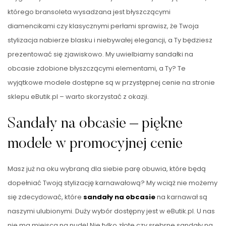
którego bransoleta wysadzana jest błyszczącymi
diamencikami czy klasycznymi perłami sprawisz, że Twoja
stylizacja nabierze blasku i niebywałej elegancji, a Ty będziesz
prezentować się zjawiskowo. My uwielbiamy sandałki na
obcasie zdobione błyszczącymi elementami, a Ty? Te
wyjątkowe modele dostępne są w przystępnej cenie na stronie
sklepu eButik.pl – warto skorzystać z okazji.
Sandały na obcasie – piękne
modele w promocyjnej cenie
Masz już na oku wybraną dla siebie parę obuwia, które będą
dopełniać Twoją stylizację karnawałową? My wciąż nie możemy
się zdecydować, które
sandały na obcasie
na karnawał są
naszymi ulubionymi. Duży wybór dostępny jest w eButik.pl. U nas
nie ma miejsca na nudę! Nie tylko złote czy srebrne sandały na