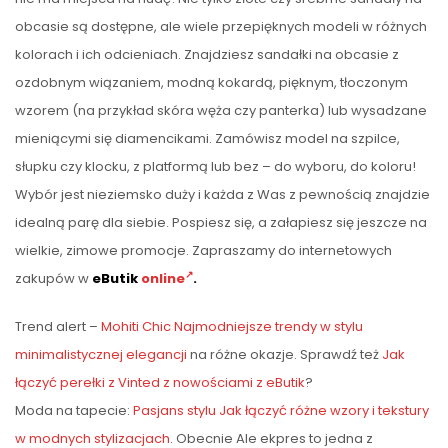
obcasie są dostępne, ale wiele przepięknych modeli w różnych
kolorach i ich odcieniach. Znajdziesz sandałki na obcasie z
ozdobnym wiązaniem, modną kokardą, pięknym, tłoczonym
wzorem (na przykład skóra węża czy panterka) lub wysadzane
mieniącymi się diamencikami. Zamówisz model na szpilce,
słupku czy klocku, z platformą lub bez – do wyboru, do koloru!
Wybór jest nieziemsko duży i każda z Was z pewnością znajdzie
idealną parę dla siebie. Pospiesz się, a załapiesz się jeszcze na
wielkie, zimowe promocje. Zapraszamy do internetowych
zakupów w
eButik
online
.
Trend alert –
Mohiti Chic Najmodniejsze trendy w stylu
minimalistycznej elegancji
na różne okazje. Sprawdź też
Jak
łączyć perełki z Vinted z nowościami z eButik
?
Moda na tapecie:
Pasjans stylu Jak łączyć różne wzory i tekstury
w modnych stylizacjach
. Obecnie Ale ekpres to jedna z