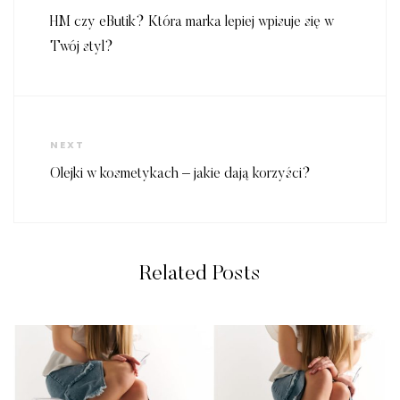
Post
HM czy eButik? Która marka lepiej wpisuje się w
Twój styl?
Next
NEXT
Post
Olejki w kosmetykach – jakie dają korzyści?
Related Posts