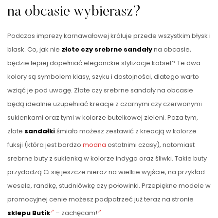
na obcasie wybierasz?
Podczas imprezy karnawałowej króluje przede wszystkim błysk i
blask. Co, jak nie
złote czy srebrne sandały
na obcasie,
będzie lepiej dopełniać eleganckie stylizacje kobiet? Te dwa
kolory są symbolem klasy, szyku i dostojności, dlatego warto
wziąć je pod uwagę. Złote czy srebrne sandały na obcasie
będą idealnie uzupełniać kreacje z czarnymi czy czerwonymi
sukienkami oraz tymi w kolorze butelkowej zieleni. Poza tym,
złote
sandałki
śmiało możesz zestawić z kreacją w kolorze
fuksji (która jest bardzo
modna
ostatnimi czasy), natomiast
srebrne buty z sukienką w kolorze indygo oraz śliwki. Takie buty
przydadzą Ci się jeszcze nieraz na wielkie wyjście, na przykład
wesele, randkę, studniówkę czy połowinki. Przepiękne modele w
promocyjnej cenie możesz podpatrzeć już teraz na stronie
sklepu Butik
– zachęcam!