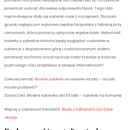
pomieści wszystkie niezbędne dla Ciebie rzeczy! Oczywiście
powinnaś wybrać dla siebie odpowiedni fason. Tego lata
najmodniejsze stały się sukienki maxi z rozcięciem. Dla pani
gruszki najlepszym wyborem będzie hiszpanka z falbaną przy
ramionach, która poszerzy optycznie wąskie barki. Natomiast
kobiety o sylwetce kielicha będą wyglądać cudownie w
sukience z dopasowana górą i rozkloszowanym dołem,
ponieważ wyrówna ona proporcje ciała! Kreacje w kolorze
pudrowego różu znajdziesz w sklepie internetowym!
Ciekawy temat:
Modne sukienki
na wesele na lato – na jaki
model postawić?
Zobacz też: Modna sukienka dla 50 latki – sukienki na komunię.
Więcej o ciekawych trendach:
Bluzki z falbanami na różne
okazje
.