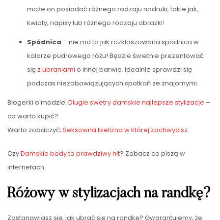
może on posiadać różnego rodzaju nadruki, takie jak,
kwiaty, napisy lub różnego rodzaju obrazki!
Spódnica
– nie ma to jak rozkloszowana spódnica w
kolorze pudrowego różu! Będzie świetnie prezentować
się
z ubraniami
o innej barwie. Idealnie sprawdzi się
podczas niezobowiązujących spotkań ze znajomymi.
Blogerki o modzie:
Długie swetry damskie najlepsze stylizacje
–
co warto kupić?
Warto zobaczyć;
Seksowna bielizna w której zachwycisz
.
Czy
Damskie body to prawdziwy hit
? Zobacz co piszą w
internetach.
Różowy w stylizacjach na randkę?
Zastanawiasz się, jak ubrać się na randkę? Gwarantujemy, że