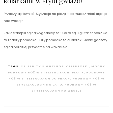
kolarkami w stylu gwiazd!
Przeczytaj również: Stylizacje na plażę – co musisz mieć będąc
nad wodą?
Jakie trampki są najwygodniejsze? Co to są Big Star shoes? Co
to znaczy pomadka? Czy pomadka to cukierek? Jakie gadżety
są najbardziej przydatne na wakacje?
TAGS:
CELEBRITY SIGHTINGS
,
CELEBRYTKI
,
MODNY
PUDROWY RÓŻ W STYLIZACJACH
,
PLOTK
,
PUDROWY
RÓŻ W STYLIZACJACH DO PRACY
,
PUDROWY RÓŻ W
STYLIZACJACH NA LATO
,
PUDROWY RÓŻ W
STYLIZACJACH NA WESELE
Nawigacja