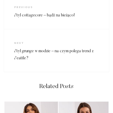
wpisu
Previous
PREVIOUS
Post
Styl cottagecore – bądź na bieżąco!
Next
NEXT
Post
Styl grunge w modzie – na czym polega trend z
Seattle?
Related Posts