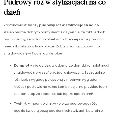
Pudrowy róż w stylizacjach na co
dzień
Zastanawiasz się czy
pudrowy róż w stylizacjach na co
dzień
będzie dobrym pomysłem? Oczywiście, że tak! Jednak
my uważamy, że każda z kobiet w codziennej szafie powinna
mieć kilka ubrań w tym kolorze! Zobacz sama, co powinno
znajdować się w Twojej garderobie!
Komplet
– nie od dziś wiadomo, że damski komplet musi
znajdować się w szafie każdej dziewczyny. Szczególnie
jeśli lubisz wygodę połączoną z modnym wyglądem!
Możesz postawić na rożne kombinacje, na przykład top z
szortami, top ze spódnicą lub top ze spodniami!
T-shirt
– modny t-shirt w kolorze pudrowego różu
będzie świetną bazą codziennych stylizacji. Naturalnie