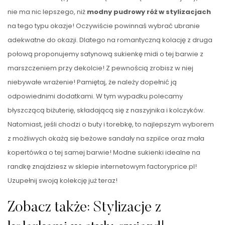
nie ma nic lepszego, niż
modny pudrowy róż w stylizacjach
na tego typu okazje! Oczywiście powinnaś wybrać ubranie
adekwatne do okazji. Dlatego na romantyczną kolację z druga
połową proponujemy satynową sukienkę midi o tej barwie z
marszczeniem przy dekolcie! Z pewnością zrobisz w niej
niebywałe wrażenie! Pamiętaj, że należy dopełnić ją
odpowiednimi dodatkami. W tym wypadku polecamy
błyszczącą biżuterię, składającą się z naszyjnika i kolczyków.
Natomiast, jeśli chodzi o buty i torebkę, to najlepszym wyborem
z możliwych okażą się beżowe sandały na szpilce oraz mała
kopertówka o tej samej barwie! Modne sukienki idealne na
randkę znajdziesz w sklepie internetowym factoryprice.pl!
Uzupełnij swoją kolekcję już teraz!
Zobacz także: Stylizacje z