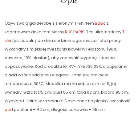
Opis
Ożyw swoją garderobę z zielonym T-shirtem
Basic
z
kopertowym dekoltem Messy
RUE PARIS
. Ten ultramodelny
T-
shirt
jest idealny do dnia codziennego, miasta, lata
i
pracy.
Wykonany z miękkiej mieszanki bawełny i elastanu (90%
bawełna, 10% elastan), aby zapewnić wygodę i idealne
dopasowanie. Kod produktu to: RV-TS-5636.03X, a popularny
gładki wzór dodaje mu elegancji. Pranie w pralce w
temperaturze 30°C. Modelka ma na sobie rozmiar S, jej
wymiary: wzrost 175 cm, biust 85 cm, talia 63 cm, biodra 95 cm.
Wymiary t-shirta w rozmiarze S mierzone na płasko: szerokość
pod
pachami – 42 cm, długość całkowita – 65 cm.