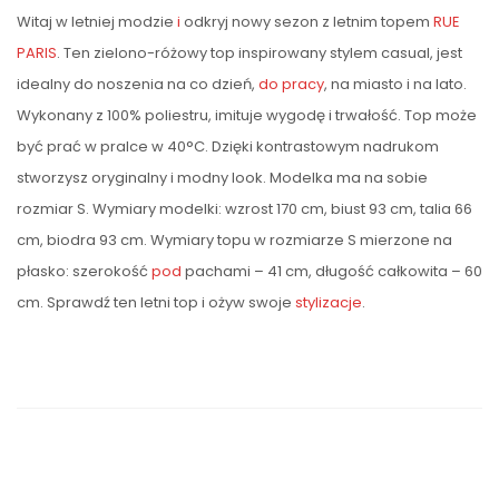
Witaj w letniej modzie
i
odkryj nowy sezon z letnim topem
RUE
PARIS
. Ten zielono-różowy top inspirowany stylem casual, jest
idealny do noszenia na co dzień,
do pracy
, na miasto i na lato.
Wykonany z 100% poliestru, imituje wygodę i trwałość. Top może
być prać w pralce w 40°C. Dzięki kontrastowym nadrukom
stworzysz oryginalny i modny look. Modelka ma na sobie
rozmiar S. Wymiary modelki: wzrost 170 cm, biust 93 cm, talia 66
cm, biodra 93 cm. Wymiary topu w rozmiarze S mierzone na
płasko: szerokość
pod
pachami – 41 cm, długość całkowita – 60
cm. Sprawdź ten letni top i ożyw swoje
stylizacje
.