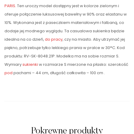
PARIS
. Ten uroczy model dostępny jest w kolorze zielonym i
oferuje połączenie luksusowej bawełny w 90% oraz elastanu w
10%. Wykonana jest z paseczkiem materiałowym i falbaną, co
dodaje jej modnego wyglądu. Ta casualowa sukienka będzie
idealna na co dzień,
do pracy
, czy na miasto. Aby utrzymać jej
piękno, potrzebuje tylko lekkiego prania w pralce w 30°C. Kod
produktu: RV-SK-8048.21P. Modelka ma na sobie rozmiar S.
Wymiary
sukienki
w rozmiarze S mierzone na płasko: szerokość
pod
pachami – 44 cm, długość całkowita – 100 cm .
Pokrewne produkty