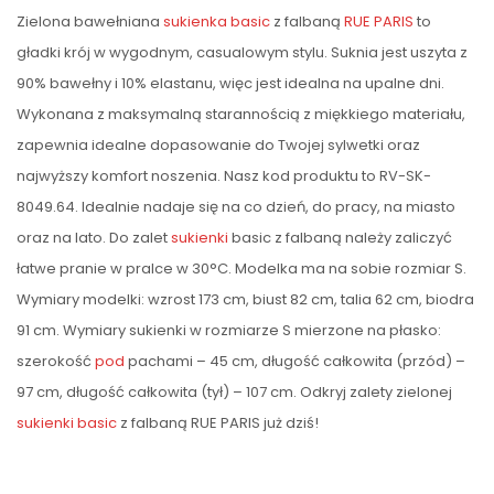
Zielona bawełniana
sukienka
basic
z falbaną
RUE PARIS
to
gładki krój w wygodnym, casualowym stylu. Suknia jest uszyta z
90% bawełny i 10% elastanu, więc jest idealna na upalne dni.
Wykonana z maksymalną starannością z miękkiego materiału,
zapewnia idealne dopasowanie do Twojej sylwetki oraz
najwyższy komfort noszenia. Nasz kod produktu to RV-SK-
8049.64. Idealnie nadaje się na co dzień, do pracy, na miasto
oraz na lato. Do zalet
sukienki
basic z falbaną należy zaliczyć
łatwe pranie w pralce w 30°C. Modelka ma na sobie rozmiar S.
Wymiary modelki: wzrost 173 cm, biust 82 cm, talia 62 cm, biodra
91 cm. Wymiary sukienki w rozmiarze S mierzone na płasko:
szerokość
pod
pachami – 45 cm, długość całkowita (przód) –
97 cm, długość całkowita (tył) – 107 cm. Odkryj zalety zielonej
sukienki basic
z falbaną RUE PARIS już dziś!