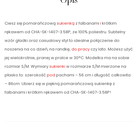
Opis
Ciesz się pomarańczową
sukienką
z falbanami
i
krótkim
rękawem od CHA-SK-1407-3.58P, ze 100% poliestru. Subtelny
wzór gładki oraz casualowy styl to idealne połączenie do
noszenia na co dzień, na randkę,
do pracy
czy lato. Możesz użyć
jej wielokrotnie, pranej w pralce w 30°C. Modelka ma na sobie
rozmiar S/M. Wymiary
sukienki
w rozmiarze S/M mierzone na
płasko to: szerokość
pod
pachami – 56 cm i długość całkowita
– 86cm. Ubierz się w piękną pomarańczową sukienkę z
falbanami i krótkim rękawem od CHA-SK-1407-3.58P!