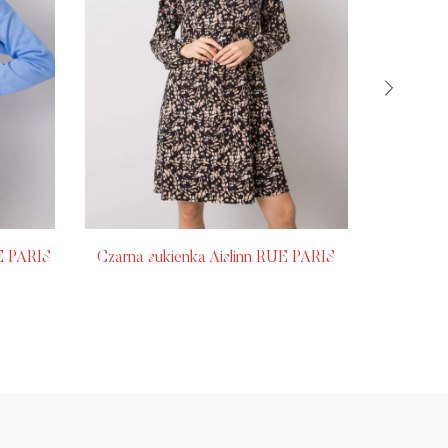
E PARIS
Czarna sukienka Aislinn RUE PARIS
Jasnobeż