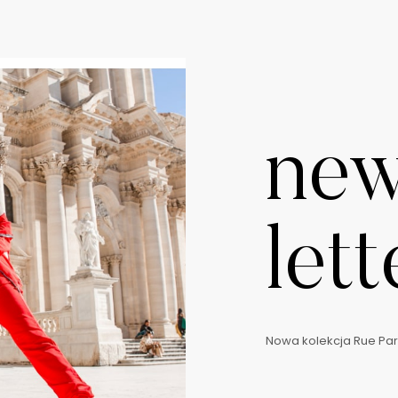
ne
lett
Nowa kolekcja Rue Pari