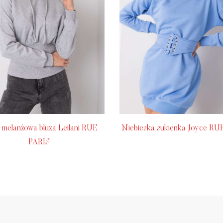
 melanżowa bluza Leilani RUE
Niebieska sukienka Joyce RU
PARIS