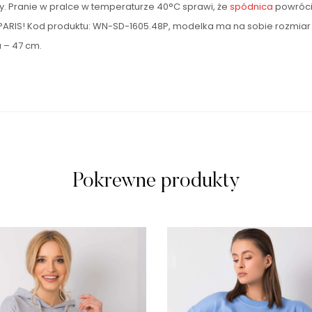
zy. Pranie w pralce w temperaturze 40°C sprawi, że
spódnica
powróci 
UE PARIS! Kod produktu: WN-SD-1605.48P, modelka ma na sobie rozmia
a – 47 cm.
Pokrewne produkty