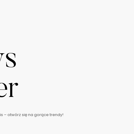
ws
er
s – otwórz się na gorące trendy!