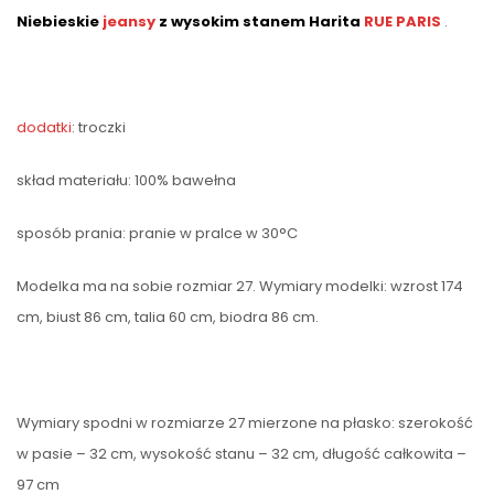
Niebieskie
jeansy
z wysokim stanem Harita
RUE PARIS
.
dodatki
: troczki
skład materiału: 100% bawełna
sposób prania: pranie w pralce w 30°C
Modelka ma na sobie rozmiar 27. Wymiary modelki: wzrost 174
cm, biust 86 cm, talia 60 cm, biodra 86 cm.
Wymiary spodni w rozmiarze 27 mierzone na płasko: szerokość
w pasie – 32 cm, wysokość stanu – 32 cm, długość całkowita –
97 cm