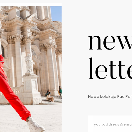
ne
lett
Nowa kolekcja Rue Pari