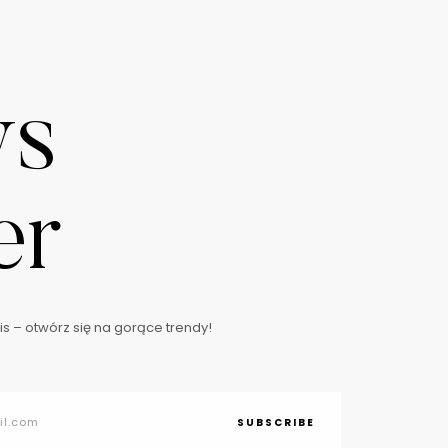
ws
er
s – otwórz się na gorące trendy!
SUBSCRIBE