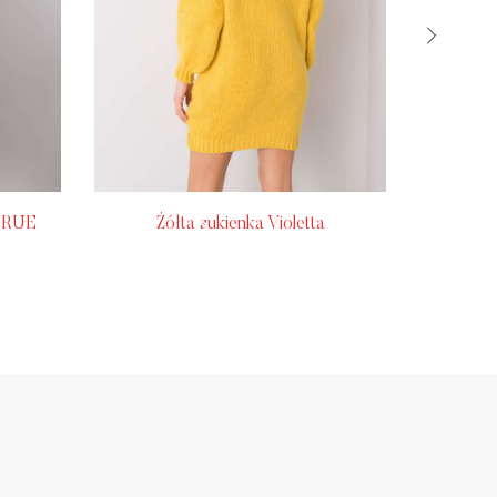
y RUE
Żółta sukienka Violetta
Jasnobeż