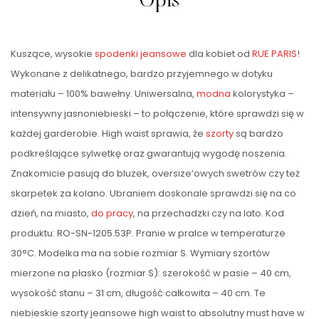
Opis
Kuszące, wysokie
spodenki jeansowe
dla kobiet od
RUE PARIS
!
Wykonane z delikatnego, bardzo przyjemnego w dotyku
materiału – 100% bawełny. Uniwersalna,
modna
kolorystyka –
intensywny jasnoniebieski – to połączenie, które sprawdzi się w
każdej garderobie. High waist sprawia, że
szorty
są bardzo
podkreślające sylwetkę oraz gwarantują wygodę noszenia.
Znakomicie pasują do bluzek, oversize’owych swetrów czy też
skarpetek za kolano. Ubraniem doskonale sprawdzi się na co
dzień, na miasto,
do pracy
, na przechadzki czy na lato. Kod
produktu: RO-SN-1205.53P. Pranie w pralce w temperaturze
30°C. Modelka ma na sobie rozmiar S. Wymiary szortów
mierzone na płasko (rozmiar S): szerokość w pasie – 40 cm,
wysokość stanu – 31 cm, długość całkowita – 40 cm. Te
niebieskie szorty jeansowe high waist to absolutny must have w