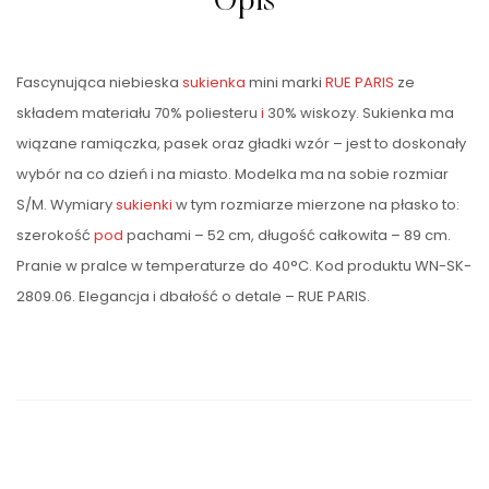
Opis
Fascynująca niebieska
sukienka
mini marki
RUE PARIS
ze
składem materiału 70% poliesteru
i
30% wiskozy. Sukienka ma
wiązane ramiączka, pasek oraz gładki wzór – jest to doskonały
wybór na co dzień i na miasto. Modelka ma na sobie rozmiar
S/M. Wymiary
sukienki
w tym rozmiarze mierzone na płasko to:
szerokość
pod
pachami – 52 cm, długość całkowita – 89 cm.
Pranie w pralce w temperaturze do 40°C. Kod produktu WN-SK-
2809.06. Elegancja i dbałość o detale – RUE PARIS.