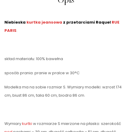
Opis
Niebieska
kurtka jeansowa
z przetarciami Raquel
RUE
PARIS
.
skład materiału: 100% bawełna
sposób prania: pranie w pralce w 30°C
Modelka ma na sobie rozmiar S. Wymiary modelki: wzrost 174
cm, biust 86 cm, talia 60 cm, biodra 86 cm.
Wymiary
kurtki
w rozmiarze S mierzone na płasko: szerokość
pod
pachami – 39 cm, długość całkowita – 51 cm, długość