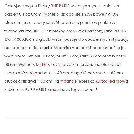
Odkryj niezwykłą Kurtkę
RUE PARIS
w klasycznym, niebieskim
odcieniu z dziurami. Materiał składa się z 97% bawełny
i
3%
elastanu, a zalecany sposób prania to pranie w pralce w
temperaturze 30°C. Ten piękny produkt oznaczony jako RO-KR-
CKT-4006.16X ma gładki wzór i pasuje do codziennych stylizacji,
na spacer lub do miasta. Modelka ma na sobie rozmiar S, a jej
wymiary to: wzrost 174 cm, biust 83 cm, talia 62 cm oraz biodra
96 cm. Wymiary
kurtki
w rozmiarze S mierzone na płasko to:
szerokość
pod
pachami – 49 cm, długość całkowita – 60 cm,
długość rękawa – 60 cm. Ta
modna
Niebieska
Kurtka jeansowa
z dziurami RUE PARIS to must have tego sezonu!