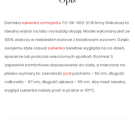
Opis
Damska
sukienka szmizjerka
TO-SK-1103-21.16 firmy Shikobaa to
idealny wybór na lato
i
na każdą okazję. Model wykonany jest ze
100% wiskozy w niebieskim kolorze z kwiatowym wzorem. Dzięki
swojemu style casual
sukienka
świetnie wygląda na co dzień,
spacerze lub podczas wieczornych spotkań. Rozmiar S
zapewnia komfortowe dopasowanie do ciała, a mierzone na
płasko wymiary to: szerokość
pod
pachami – 50 cm, długość
całkowita – 87 cm, długość rękawa – 59 cm. Aby mieć idealny
wygląd sukienka należy prać w pralce w 30°C.