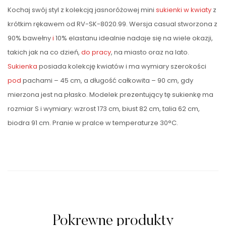
Kochaj swój styl z kolekcją jasnoróżowej mini
sukienki w kwiaty
z
krótkim rękawem od RV-SK-8020.99. Wersja casual stworzona z
90% bawełny
i
10% elastanu idealnie nadaje się na wiele okazji,
takich jak na co dzień,
do pracy
, na miasto oraz na lato.
Sukienka
posiada kolekcję kwiatów i ma wymiary szerokości
pod
pachami – 45 cm, a długość całkowita – 90 cm, gdy
mierzona jest na płasko. Modelek prezentujący tę sukienkę ma
rozmiar S i wymiary: wzrost 173 cm, biust 82 cm, talia 62 cm,
biodra 91 cm. Pranie w pralce w temperaturze 30°C.
Pokrewne produkty