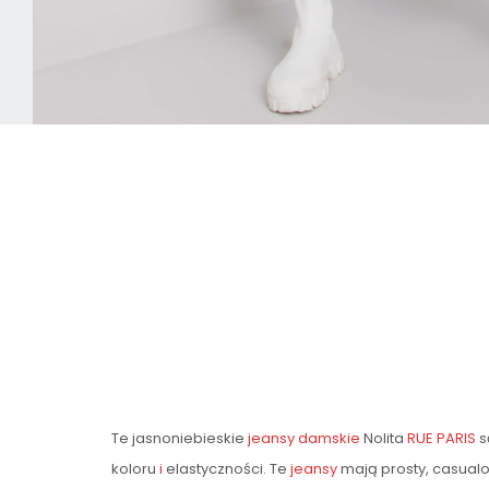
Te jasnoniebieskie
jeansy damskie
Nolita
RUE PARIS
s
koloru
i
elastyczności. Te
jeansy
mają prosty, casualo