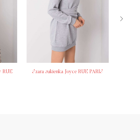
by RUE
Szara sukienka Joyce RUE PARIS
Liliow