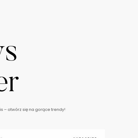
ws
er
s – otwórz się na gorące trendy!