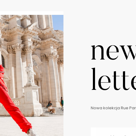
ne
lett
Nowa kolekcja Rue Pari