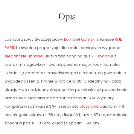
Opis
Jasnobrązowy dwuczęściowy
komplet damski
Shanisse
RUE
PARIS
to świetna propozycja dla kobiet ceniących wygodne i
eleganckie ubrania
. Bluzka zapinana na guziki i
spodnie
z
szerokimi nogawkami tworzą idealny, miejski look. Komplet
składa się z materiału bawełnianego i elastanu, co gwarantuje
wygodę noszenia. Pranie w pralce w 30°C. Idealny na każdą
okazję – od codziennych spacerów po miasto, aż po spotkanie
biznesowe. Modelka ma na sobie rozmiar S/M. Wymiary
kompletu w rozmiarze S/M: szerokość
bluzy
pod
pachami – 61
cm, długość rękawa – 56 cm, długość bluzy – 67 cm, szerokość
spodni w pasie – 37 cm, długość spodni – 94 cm.