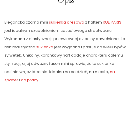
Opis
Elegancka czarna mini
sukienka dresowa
z haftem
RUE PARIS
jest idealnym uzupełnieniem casualowego streetwearu.
Wykonana z elastycznej
i
przewiewnej dzianiny bawełnianej, ta
minimalistyczna
sukienka
jest wygodna i pasuje do wielu typów
sylwetek. Unikalny, koronkowy haft dodaje charakteru całemu
stylizacji, a jej odważny fason mini sprawia, że ta sukienka
nestnie wręcz idealnie. Idealna na co dzień, na miasto,
na
spacer
i
do pracy
.