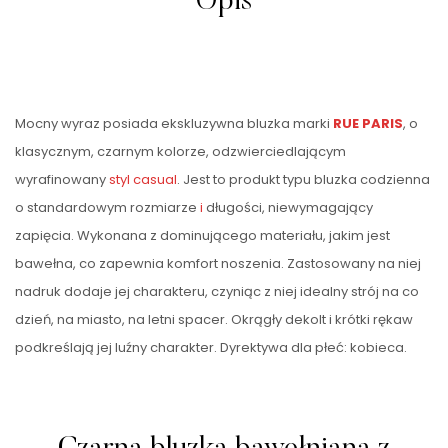
Opis
Mocny wyraz posiada ekskluzywna bluzka marki
RUE PARIS
, o
klasycznym, czarnym kolorze, odzwierciedlającym
wyrafinowany
styl casual
. Jest to produkt typu bluzka codzienna
o standardowym rozmiarze
i
długości, niewymagający
zapięcia. Wykonana z dominującego materiału, jakim jest
bawełna, co zapewnia komfort noszenia. Zastosowany na niej
nadruk dodaje jej charakteru, czyniąc z niej idealny strój na co
dzień, na miasto, na letni spacer. Okrągły dekolt i krótki rękaw
podkreślają jej luźny charakter. Dyrektywa dla płeć: kobieca.