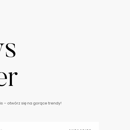
ws
er
s – otwórz się na gorące trendy!