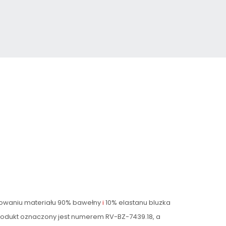
osowaniu materiału 90% bawełny
i
10% elastanu bluzka
 produkt oznaczony jest numerem RV-BZ-7439.18, a