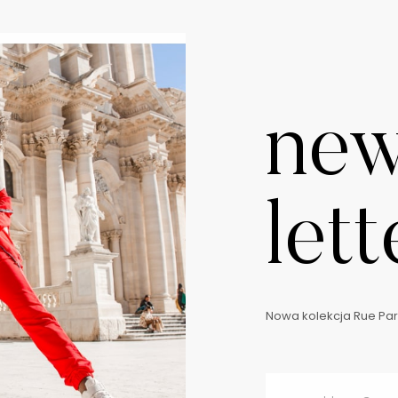
ne
lett
Nowa kolekcja Rue Pari