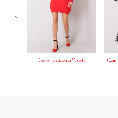
 RUE PARIS
Czerwona sukienka Violetta
Czarn