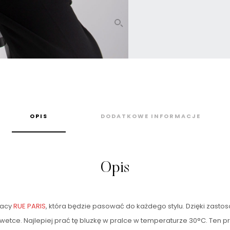
OPIS
DODATKOWE INFORMACJE
Opis
racy
RUE PARIS
, która będzie pasować do każdego stylu. Dzięki zast
sylwetce. Najlepiej prać tę bluzkę w pralce w temperaturze 30°C. Ten