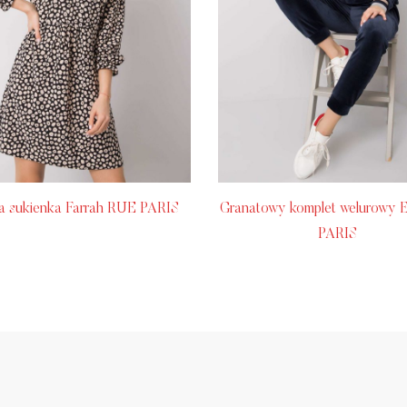
a sukienka Farrah RUE PARIS
Granatowy komplet welurowy 
PARIS