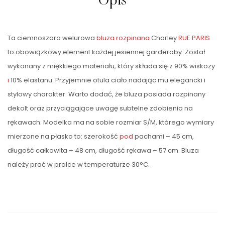
Opis
Ta ciemnoszara welurowa
bluza rozpinana
Charley
RUE PARIS
to obowiązkowy element każdej jesiennej garderoby. Został
wykonany z miękkiego materiału, który składa się z 90% wiskozy
i
10% elastanu. Przyjemnie otula ciało nadając mu elegancki i
stylowy charakter. Warto dodać, że bluza posiada rozpinany
dekolt oraz przyciągające uwagę subtelne zdobienia na
rękawach. Modelka ma na sobie rozmiar S/M, którego wymiary
mierzone na płasko to: szerokość
pod
pachami – 45 cm,
długość całkowita – 48 cm, długość rękawa – 57 cm. Bluza
należy prać w pralce w temperaturze 30°C.