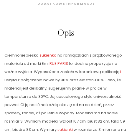
DODATKOWE INFORMACJE
Opis
Ciemnoniebieska
sukienka
na ramiączkach z prążkowanego
materiału od marki Emi
RUE PARIS
to idealna propozycja na
ważne wyjścia. Wyposażona została w koronkową aplikację
i
uszyta z połączenia bawełny 90% oraz elastanu 10%. Jako, że
materiał jest delikatny, sugerujemy pranie w pralce w
temperaturze do 30°C. Jej casualowego stylu uniwersalność
pozwoli Ci ją nosić na każdą okazję od na co dzień, przez
spacery, randki, aż po letnie wypady. Modelka ma na sobie
rozmiar S. Wymiary modelki: wzrost 167 cm, biust 82 cm, talia 59
cm, biodra 83 cm. Wymiary
sukienki
w rozmiarze S mierzone na