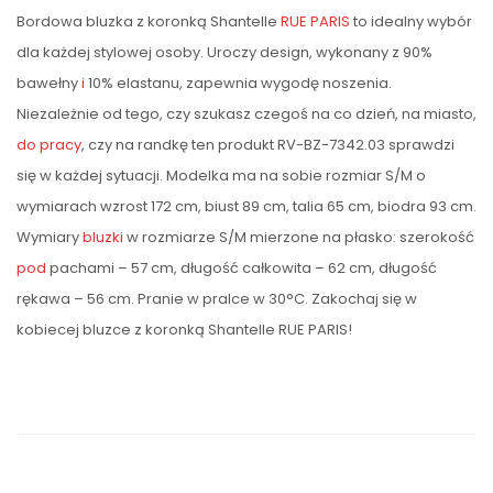
Bordowa bluzka z koronką Shantelle
RUE PARIS
to idealny wybór
dla każdej stylowej osoby. Uroczy design, wykonany z 90%
bawełny
i
10% elastanu, zapewnia wygodę noszenia.
Niezależnie od tego, czy szukasz czegoś na co dzień, na miasto,
do pracy
, czy na randkę ten produkt RV-BZ-7342.03 sprawdzi
się w każdej sytuacji. Modelka ma na sobie rozmiar S/M o
wymiarach wzrost 172 cm, biust 89 cm, talia 65 cm, biodra 93 cm.
Wymiary
bluzki
w rozmiarze S/M mierzone na płasko: szerokość
pod
pachami – 57 cm, długość całkowita – 62 cm, długość
rękawa – 56 cm. Pranie w pralce w 30°C. Zakochaj się w
kobiecej bluzce z koronką Shantelle RUE PARIS!