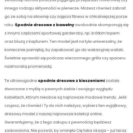
innego rodzaju aktywności w plenerze. Możesz również zabrać
go ze sobą na siłownię czy zajęcia fitness w chłodniejszej porze
roku.
Spodnie dresowe z bawełny
swobodnie skomponują się
z innymi częściami sportowej garderoby, np. krótkim topem
oraz bluzą z kapturem. Ten model jest na tyle uniwersalny, że
koniecznie pamiętaj, by zapakować go do wakacyjnej walizki.
Świetnie sprawdzi się podczas wieczornego grilla czy spaceru
nadmorską promenadą.
Te ultrawygodne
spodnie dresowe z kieszeniami
zostały
stworzone z myślą o pewnych siebie i swojego wyglądu
kobietach, którym nieobce są najnowsze modowe trendy. Jeśli
czujesz, że również i Ty do nich należysz, wybierz ten wyjątkowy,
dresowy model z naszej najnowsze kolekcji online.
Gwarantujemy, że z tego zakupu z pewnością będziesz
zadowolona. Nie pozwól, by ominęła Cię taka okazja – już teraz