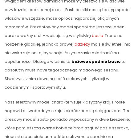
wyglądem dresów damskich możemy cieszyć się właściwie
przy każdej codziennej okazji. Fashionistki noszą ten typ spodni
właściwie wszędzie, może oprócz najbardziej oficjalnych
momentów. Prezentowany model spodni ma jeszcze jeden
bardzo ważny atut – wpisuje się w stylistykę
basic
. Trend na
noszenie gładkiej, jednokolorowej
odzieży
ma się świetnie i nic
nie wskazuje na to, by w najbliższym czasie miał tracić na
popularności. Dlatego właśnie te
beżowe spodnie basic
to
absolutny must-have tegorocznego modowego sezonu.
Stworzysz z nim dowolną ilość ciekawych stylizacji w
codziennym i sportowym stylu.
Nasz efektowny model charakteryzuje klasyczny krój. Proste
nogawki o swobodnym kroju zakończone są ściągaczami. Ten
dresowy model został ponadto wyposażony w dwie kieszenie,
które pomieszczą ważne kobiece drobiazgi. W pasie szeroka,
nieuciskająca ciała guma, która utrzymuje spodnie na