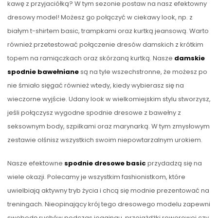
kawę z przyjaciółką? W tym sezonie postaw na nasz efektowny
dresowy model! Możesz go połączyć w ciekawy look, np. z
białym t-shirtem basic, trampkami oraz kurtką jeansową. Warto
również przetestować połączenie dresów damskich z krótkim
topem na ramiączkach oraz skórzaną kurtką. Nasze
damskie
spodnie bawełniane
są na tyle wszechstronne, że możesz po
nie śmiało sięgać również wtedy, kiedy wybierasz się na
wieczorne wyjście. Udany look w wielkomiejskim stylu stworzysz,
jeśli połączysz wygodne spodnie dresowe z bawełny z
seksownym body, szpilkami oraz marynarką. W tym zmysłowym
zestawie olśnisz wszystkich swoim niepowtarzalnym urokiem.
Nasze efektowne
spodnie dresowe basic
przydadzą się na
wiele okazji. Polecamy je wszystkim fashionistkom, które
uwielbiają aktywny tryb życia i chcą się modnie prezentować na
treningach. Nieopinający krój tego dresowego modelu zapewni
swobodę ruchów podczas joggingu, przejażdżki rowerowej czy