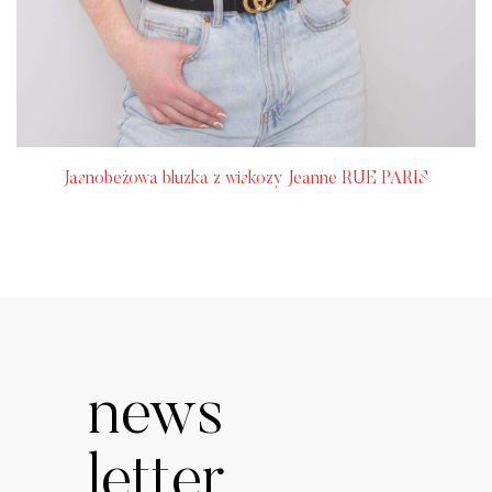
Jasnobeżowa bluzka z wiskozy Jeanne RUE PARIS
news
letter