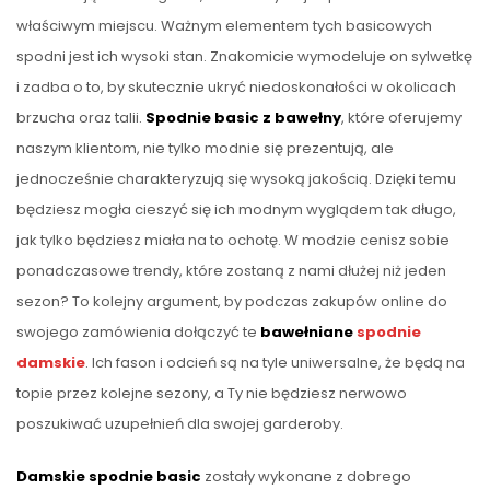
właściwym miejscu. Ważnym elementem tych basicowych
spodni jest ich wysoki stan. Znakomicie wymodeluje on sylwetkę
i zadba o to, by skutecznie ukryć niedoskonałości w okolicach
brzucha oraz talii.
Spodnie basic z bawełny
, które oferujemy
naszym klientom, nie tylko modnie się prezentują, ale
jednocześnie charakteryzują się wysoką jakością. Dzięki temu
będziesz mogła cieszyć się ich modnym wyglądem tak długo,
jak tylko będziesz miała na to ochotę. W modzie cenisz sobie
ponadczasowe trendy, które zostaną z nami dłużej niż jeden
sezon? To kolejny argument, by podczas zakupów online do
swojego zamówienia dołączyć te
bawełniane
spodnie
damskie
. Ich fason i odcień są na tyle uniwersalne, że będą na
topie przez kolejne sezony, a Ty nie będziesz nerwowo
poszukiwać uzupełnień dla swojej garderoby.
Damskie spodnie basic
zostały wykonane z dobrego