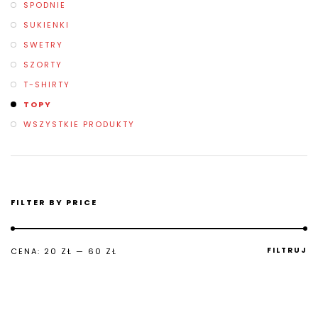
SPODNIE
SUKIENKI
SWETRY
SZORTY
T-SHIRTY
TOPY
WSZYSTKIE PRODUKTY
FILTER BY PRICE
FILTRUJ
CENA:
20 ZŁ
—
60 ZŁ
C
C
M
M