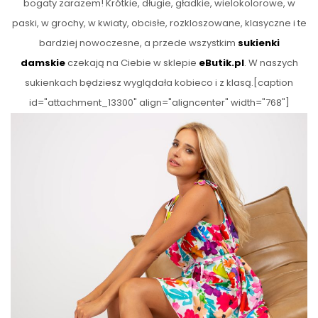
bogaty zarazem! Krótkie, długie, gładkie, wielokolorowe, w
paski, w grochy, w kwiaty, obcisłe, rozkloszowane, klasyczne i te
bardziej nowoczesne, a przede wszystkim
sukienki
damskie
czekają na Ciebie w sklepie
eButik.pl
. W naszych
sukienkach będziesz wyglądała kobieco i z klasą.[caption
id="attachment_13300" align="aligncenter" width="768"]