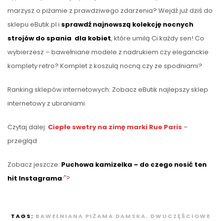
marzysz o piżamie z prawdziwego zdarzenia? Wejdź już dziś do
sklepu eButik.pl i
sprawdź najnowszą kolekcję nocnych
strojów do spania dla kobiet
, które umilą Ci każdy sen! Co
wybierzesz – bawełniane modele z nadrukiem czy eleganckie
komplety retro? Komplet z koszulą nocną czy ze spodniami?
Ranking sklepów internetowych: Zobacz eButik najlepszy sklep
internetowy z ubraniami.
Czytaj dalej:
Ciepłe swetry na zimę marki Rue Paris
–
przegląd
Zobacz jeszcze:
Puchowa kamizelka – do czego nosić ten
hit Instagrama
?
TAGS:
BAWEŁNIANA PIŻAMA DAMSKA
,
DWUCZĘŚCIOWE