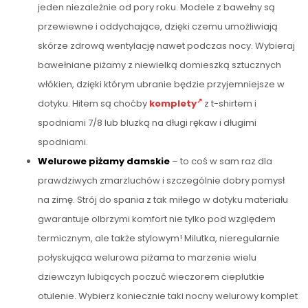
jeden niezależnie od pory roku. Modele z bawełny są
przewiewne i oddychające, dzięki czemu umożliwiają
skórze zdrową wentylację nawet podczas nocy. Wybieraj
bawełniane piżamy z niewielką domieszką sztucznych
włókien, dzięki którym ubranie będzie przyjemniejsze w
dotyku. Hitem są choćby
komplety
z t-shirtem i
spodniami 7/8 lub bluzką na długi rękaw i długimi
spodniami.
Welurowe piżamy damskie
– to coś w sam raz dla
prawdziwych zmarzluchów i szczególnie dobry pomysł
na zimę. Strój do spania z tak miłego w dotyku materiału
gwarantuje olbrzymi komfort nie tylko pod względem
termicznym, ale także stylowym! Milutka, nieregularnie
połyskująca welurowa piżama to marzenie wielu
dziewczyn lubiących poczuć wieczorem cieplutkie
otulenie. Wybierz koniecznie taki nocny welurowy komplet