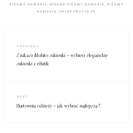
PIŻAMY DAMSKIE
,
MODNE PIŻAMY DAMSKIE
,
PIŻAMY
DAMSKIE
,
SKLEP EBUTIK.PL
Nawigacja
wpisu
Previous
PREVIOUS
Post
Szukasz Mohito sukienki – wybierz eleganckie
sukienki z eButik
Next
NEXT
Post
Hurtownia odzieży – jak wybrać najlepszą?