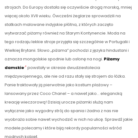
strojach. Do Europy dostała się oczywiście drogą morską, mniej
więcej około XVII wieku. Ówcześni żeglarze sprowadzili na
statkach malowane indyjskie płótna, z których zaczęto
wytwarzać piżamy również na Starym Kontynencie. Moda na
tego rodzaju lekkie stroje przyjęła się szczególnie w Portugalii i
Wielkiej Brytanii. Słowo „piżama” pochodzi z języka hindustani i
oznacza mongolskie spodnie lub osłonę na nogi.
Piżamy
damskie
powstały w okresie dwudziestolecia
międzywojennego, ale nie od razu stały się strojem do łóżka.
Panie traktowały ją pierwotnie jako kostium plażowy –
lansowany przez Coco Chanel – a nawet jako… elegancką
kreację wieczorową! Dzisiaj urocze piżamki służą nam
wyłącznie jako wygodny strój do spania i żadna z nas nie
wyobraża sobie nawet wychodzić w nich na ulicę. Sprawdź jakie
modele polecamy i które biją rekordy popularności wśród
modnych kobiet.