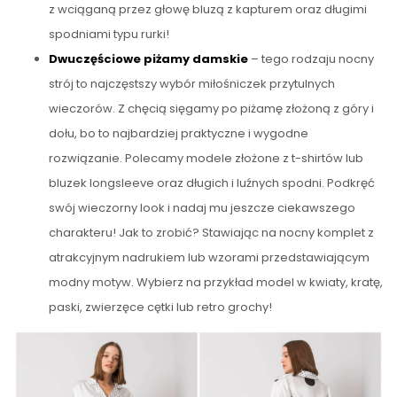
z wciąganą przez głowę bluzą z kapturem oraz długimi
spodniami typu rurki!
Dwuczęściowe piżamy damskie
– tego rodzaju nocny
strój to najczęstszy wybór miłośniczek przytulnych
wieczorów. Z chęcią sięgamy po piżamę złożoną z góry i
dołu, bo to najbardziej praktyczne i wygodne
rozwiązanie. Polecamy modele złożone z t-shirtów lub
bluzek longsleeve oraz długich i luźnych spodni. Podkręć
swój wieczorny look i nadaj mu jeszcze ciekawszego
charakteru! Jak to zrobić? Stawiając na nocny komplet z
atrakcyjnym nadrukiem lub wzorami przedstawiającym
modny motyw. Wybierz na przykład model w kwiaty, kratę,
paski, zwierzęce cętki lub retro grochy!