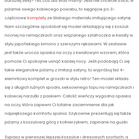
bardziej sexy? Też coś dla Was mamy! Jeśli nie chcecie tracić w
piżamie swego kobiecego powabu, to sięgnijcie po 3-
częściowe
komplety
ze śliskiego materiału imitującego satynę.
Nam szczególnie spodobał się model składający się z koszuli
nocnej na ramiączkach oraz wiązanego szlafroczka w kwiaty w
stylu japońskiego kimono z szerszymi rękawami. W zestawie
jest także urocza opaska na oczy z kwiatowym wzorem, która
pomoże Ci spokojnie usnąć każdej nocy. Jeśli podobają Ci się
takie eleganckie piżamy z imitacji satyny, to wypróbuj też 4-
elemntowy komplet w groszki w stylu retro! Ten model składa
się z długich luźnych spodni, seksownego topu na ramiączkach i
kobiecej narzutki z paskiem. Całość wieńczy wygodna opaska
na oczy, która zapewni Ci totalne zaciemnienie dla jak
największego komfortu spania. Szykownie prezentują się także
piżamy z koszulową górą z kołnierzykiem, zapinane na guziki.
Sypiasz w pierwszej lepszej koszulce i dresowych szortach, a