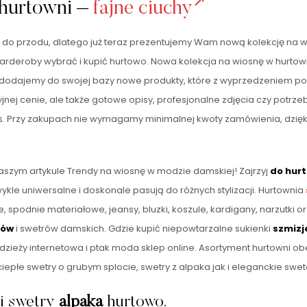
 hurtowni –
fajne ciuchy
k do przodu, dlatego już teraz prezentujemy Wam nową kolekcję na wi
rderoby wybrać i kupić hurtowo. Nowa kolekcja na wiosnę w hurtowni 
dodajemy do swojej bazy nowe produkty, które z wyprzedzeniem po
yjnej cenie, ale także gotowe opisy, profesjonalne zdjęcia czy potrzeb
proces. Przy zakupach nie wymagamy minimalnej kwoty zamówienia, d
szym artykule Trendy na wiosnę w modzie damskiej! Zajrzyj
do hur
wykle uniwersalne i doskonale pasują do różnych stylizacji. Hurtownia
e, spodnie materiałowe, jeansy, bluzki, koszule, kardigany, narzutki 
nów
i swetrów damskich. Gdzie kupić niepowtarzalne sukienki
szmizj
dzieży internetowa i ptak moda sklep online. Asortyment hurtowni 
epłe swetry o grubym splocie, swetry z alpaka jak i eleganckie swete
 i swetry
alpaka
hurtowo.