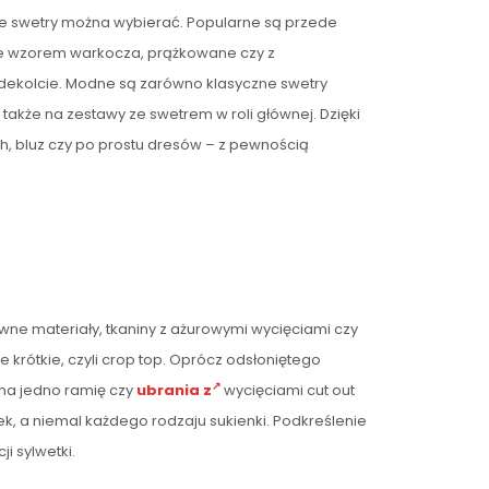
sze swetry można wybierać. Popularne są przede
 ze wzorem warkocza, prążkowane czy z
dekolcie. Modne są zarówno klasyczne swetry
także na zestawy ze swetrem w roli głównej. Dzięki
h, bluz czy po prostu dresów – z pewnością
ewne materiały, tkaniny z ażurowymi wycięciami czy
 krótkie, czyli crop top. Oprócz odsłoniętego
 na jedno ramię czy
ubrania z
wycięciami cut out
rek, a niemal każdego rodzaju sukienki. Podkreślenie
 sylwetki.