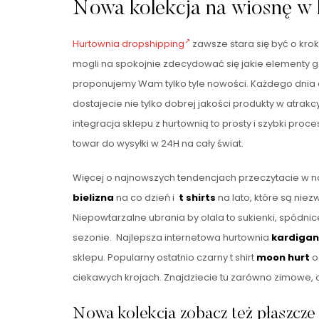
Nowa kolekcja na wiosnę w
Hurtownia dropshipping
zawsze stara się być o kro
mogli na spokojnie zdecydować się jakie elementy ga
proponujemy Wam tylko tyle nowości. Każdego dnia 
dostajecie nie tylko dobrej jakości produkty w atrakc
integracja sklepu z hurtownią to prosty i szybki 
towar do wysyłki w 24H na cały świat.
Więcej o najnowszych tendencjach przeczytacie w na
bielizna
na co dzień i
t shirts
na lato, które są niez
Niepowtarzalne ubrania by olala to sukienki, spódnic
sezonie. Najlepsza internetowa hurtownia
kardiga
sklepu. Popularny ostatnio czarny t shirt
moon hurt
o
ciekawych krojach. Znajdziecie tu zarówno zimowe, ci
Nowa kolekcja zobacz też płaszcze