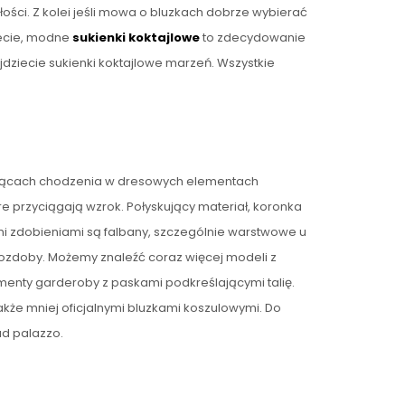
ści. Z kolei jeśli mowa o bluzkach dobrze wybierać
iecie, modne
sukienki koktajlowe
to zdecydowanie
jdziecie sukienki koktajlowe marzeń. Wszystkie
iesiącach chodzenia w dresowych elementach
re przyciągają wzrok. Połyskujący materiał, koronka
 zdobieniami są falbany, szczególnie warstwowe u
 ozdoby. Możemy znaleźć coraz więcej modeli z
menty garderoby z paskami podkreślającymi talię.
także mniej oficjalnymi bluzkami koszulowymi. Do
d palazzo.