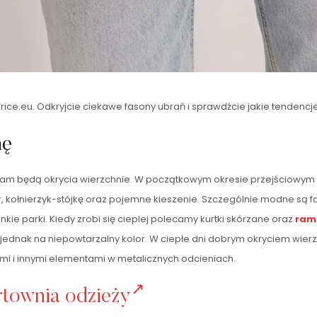
yprice.eu. Odkryjcie ciekawe fasony ubrań i sprawdźcie jakie tende
nę
 nam będą okrycia wierzchnie. W początkowym okresie przejściowym
r, kołnierzyk-stójkę oraz pojemne kieszenie. Szczególnie modne są fa
ie parki. Kiedy zrobi się cieplej polecamy kurtki skórzane oraz
ram
 jednak na niepowtarzalny kolor. W ciepłe dni dobrym okryciem wie
mi i innymi elementami w metalicznych odcieniach.
rtownia odzieży