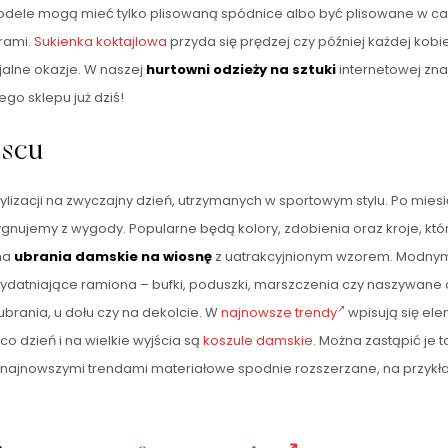
odele mogą mieć tylko plisowaną spódnice albo być plisowane w cało
rami.
Sukienka koktajlowa
przyda się prędzej czy później każdej kob
jalne okazje. W naszej
hurtowni odzieży na sztuki
internetowej zna
go sklepu już dziś!
jscu
tylizacji na zwyczajny dzień, utrzymanych w sportowym stylu. Po m
ygnujemy z wygody. Popularne będą kolory, zdobienia oraz kroje, któ
na
ubrania damskie na wiosnę
z uatrakcyjnionym wzorem. Modnymi
ydatniające ramiona – bufki, poduszki, marszczenia czy naszywane
brania, u dołu czy na dekolcie. W
najnowsze trendy
wpisują się ele
 dzień i na wielkie wyjścia są
koszule damskie
. Można zastąpić je 
najnowszymi trendami materiałowe spodnie rozszerzane, na przykła