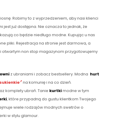
osnę. Robimy to z wyprzedzeniem, aby nasi klienci
jest już dostępna. Nie oznacza to jednak, że
kazują co będzie niedługo modne. Kupując u nas
ne pliki. Rejestracja na stronie jest darmowa, a
zięki otwartym non stop magazynom przygotowujemy
towni
z ubraniami i zobacz bestsellery. Modna
hurt
sukienkie
na komunię i na co dzień.
oraz komplety ubrań. Tanie
kurtki
modne w tym
erki
, które przypadną do gustu klientkom Twojego
obejmuje wiele rodzajów modnych swetrów o
rki w stylu glamour.