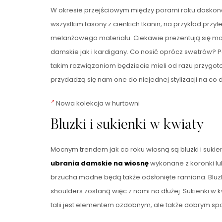
W okresie przejściowym między porami roku dosko
wszystkim fasony z cienkich tkanin, na przykład pr
melanżowego materiału. Ciekawie prezentują się mo
damskie jak i kardigany. Co nosić oprócz swetrów? P
takim rozwiązaniom będziecie mieli od razu przygoto
przydadzą się nam one do niejednej stylizacji na co d
Nowa kolekcja w hurtowni
Bluzki i sukienki w kwiaty
Mocnym trendem jak co roku wiosną są bluzki i sukien
ubrania damskie na wiosnę
wykonane z koronki lub
brzucha modne będą także odsłonięte ramiona. Bluzk
shoulders zostaną więc z nami na dłużej. Sukienki w k
talii jest elementem ozdobnym, ale także dobrym s