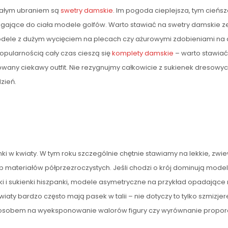
nałym ubraniem są
swetry damskie
. Im pogoda cieplejsza, tym cień
zylegające do ciała modele golfów. Warto stawiać na swetry damskie
dele z dużym wycięciem na plecach czy ażurowymi zdobieniami na 
opularnością cały czas cieszą się
komplety damskie
– warto stawiać 
wany ciekawy outfit. Nie rezygnujmy całkowicie z sukienek dresowyc
zień.
ki w kwiaty. W tym roku szczególnie chętnie stawiamy na lekkie, zwi
 materiałów półprzezroczystych. Jeśli chodzi o krój dominują modele
i i sukienki hiszpanki, modele asymetryczne na przykład opadające
wiaty bardzo często mają pasek w talii – nie dotyczy to tylko szmizje
posobem na wyeksponowanie walorów figury czy wyrównanie proporcji