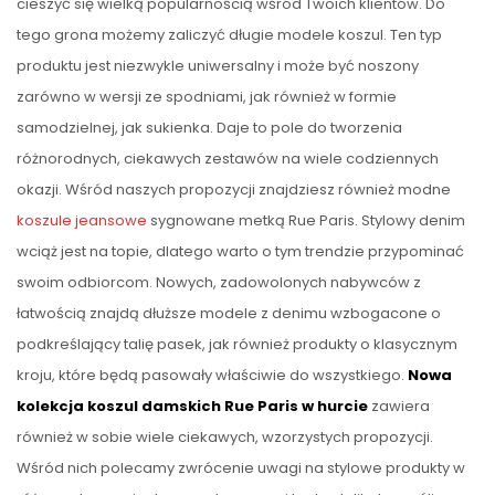
cieszyć się wielką popularnością wśród Twoich klientów. Do
tego grona możemy zaliczyć długie modele koszul. Ten typ
produktu jest niezwykle uniwersalny i może być noszony
zarówno w wersji ze spodniami, jak również w formie
samodzielnej, jak sukienka. Daje to pole do tworzenia
różnorodnych, ciekawych zestawów na wiele codziennych
okazji. Wśród naszych propozycji znajdziesz również modne
koszule jeansowe
sygnowane metką Rue Paris. Stylowy denim
wciąż jest na topie, dlatego warto o tym trendzie przypominać
swoim odbiorcom. Nowych, zadowolonych nabywców z
łatwością znajdą dłuższe modele z denimu wzbogacone o
podkreślający talię pasek, jak również produkty o klasycznym
kroju, które będą pasowały właściwie do wszystkiego.
Nowa
kolekcja koszul damskich Rue Paris w hurcie
zawiera
również w sobie wiele ciekawych, wzorzystych propozycji.
Wśród nich polecamy zwrócenie uwagi na stylowe produkty w