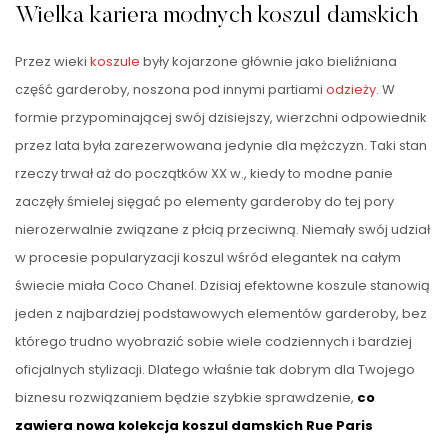
Wielka kariera modnych koszul damskich
Przez wieki
koszule
były kojarzone głównie jako bieliźniana
część garderoby, noszona pod innymi partiami
odzieży
. W
formie przypominającej swój dzisiejszy, wierzchni odpowiednik
przez lata była zarezerwowana jedynie dla mężczyzn. Taki stan
rzeczy trwał aż do początków XX w., kiedy to modne panie
zaczęły śmielej sięgać po elementy garderoby do tej pory
nierozerwalnie związane z płcią przeciwną. Niemały swój udział
w procesie popularyzacji koszul wśród elegantek na całym
świecie miała Coco Chanel. Dzisiaj efektowne koszule stanowią
jeden z najbardziej podstawowych elementów garderoby, bez
którego trudno wyobrazić sobie wiele codziennych i bardziej
oficjalnych stylizacji. Dlatego właśnie tak dobrym dla Twojego
biznesu rozwiązaniem będzie szybkie sprawdzenie,
co
zawiera nowa kolekcja koszul damskich
Rue Paris