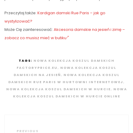
Przeczytaj także:
Kardigan damski Rue Paris – jak go
wystylizować?
Może Cię zainteresować:
Akcesoria damskie na jesień i zimę –
zobacz co musisz mieć w butiku
TAGS:
NOWA KOLEKCJA KOSZUL DAMSKICH
FACTORYPRICE.EU
,
NOWA KOLEKCJA KOSZUL
DAMSKICH NA JESIEŃ
,
NOWA KOLEKCJA KOSZUL
DAMSKICH RUE PARIS W HURTOWNI INTERNETOWEJ
,
NOWA KOLEKCJA KOSZUL DAMSKICH W HURCIE
,
NOWA
KOLEKCJA KOSZUL DAMSKICH W HURCIE ONLINE
Nawigacja
wpisu
Previous
PREVIOUS