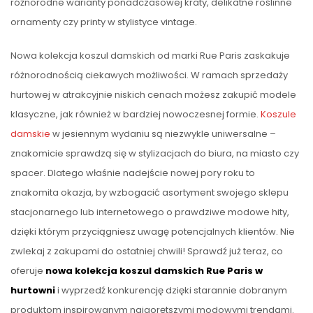
różnorodne warianty ponadczasowej kraty, delikatne roślinne
ornamenty czy printy w stylistyce vintage.
Nowa kolekcja koszul damskich od marki Rue Paris zaskakuje
różnorodnością ciekawych możliwości. W ramach sprzedaży
hurtowej w atrakcyjnie niskich cenach możesz zakupić modele
klasyczne, jak również w bardziej nowoczesnej formie.
Koszule
damskie
w jesiennym wydaniu są niezwykle uniwersalne –
znakomicie sprawdzą się w stylizacjach do biura, na miasto czy
spacer. Dlatego właśnie nadejście nowej pory roku to
znakomita okazja, by wzbogacić asortyment swojego sklepu
stacjonarnego lub internetowego o prawdziwe modowe hity,
dzięki którym przyciągniesz uwagę potencjalnych klientów. Nie
zwlekaj z zakupami do ostatniej chwili! Sprawdź już teraz, co
oferuje
nowa kolekcja koszul damskich Rue Paris w
hurtowni
i wyprzedź konkurencję dzięki starannie dobranym
produktom inspirowanym najgorętszymi modowymi trendami.