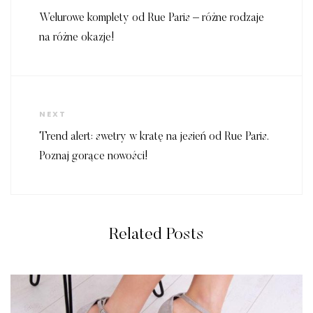
Post
Welurowe komplety od Rue Paris – różne rodzaje
na różne okazje!
Next
NEXT
Post
Trend alert: swetry w kratę na jesień od Rue Paris.
Poznaj gorące nowości!
Related Posts