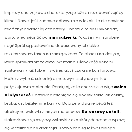
Imprezy andrzejkowe charakteryzuje luźny, niezobowiązujący
klimat. Nawet jeśli zabawa odbywa się w lokalu, to nie powinna
mieć zbyt podniosłej atmosfery. Chodzi o relaks i swobodę,
warto więc sięgnąć po
mini sukienki
. Pokaż innym zgrabne
nogi! Spróbuj postawić na dopasowany lub lekko
rozkloszowany fason na ramiączkach. To absolutna klasyka,
która sprawdzi się zawsze i wszędzie. Głębokość dekoltu
zostawiamy już Tobie – ważne, abyś czuła się komfortowo.
Możesz wybrać sukienkę o matowym, satynowym lub
połyskującym materiale. Pamiętaj, że to andrzejki, a więc
wolno
Ci błyszczeć
. Postaw na mieniące się dodatki takie jak cekiny,
brokat czy biżuteryjne kamyki. Dobrze widziane będą też
atrakcyjne wstawki z innych materiałów.
Koronkowy dekolt
,
siateczkowe rękawy czy wstawki z eko skóry doskonale wpiszą
się w stylizacje na andrzejki. Dozwolone są też wszelkiego