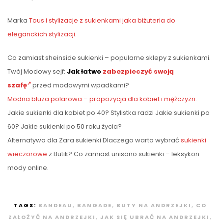
Marka
Tous i stylizacje z sukienkami jaka biżuteria do
eleganckich stylizacji
.
Co zamiast sheinside sukienki – popularne sklepy z sukienkami.
Twój Modowy sejf:
Jak łatwo
zabezpieczyć swoją
szafę
przed modowymi wpadkami?
Modna bluza polarowa – propozycja dla kobiet i mężczyzn
.
Jakie sukienki dla kobiet po 40? Stylistka radzi Jakie sukienki po
60? Jakie sukienki po 50 roku życia?
Alternatywa dla Zara sukienki Dlaczego warto wybrać
sukienki
wieczorowe
z Butik? Co zamiast unisono sukienki – leksykon
mody online.
TAGS:
BANDEAU
,
BANGADE
,
BUTY NA ANDRZEJKI
,
CO
ZAŁOŻYĆ NA ANDRZEJKI
,
JAK SIĘ UBRAĆ NA ANDRZEJKI
,