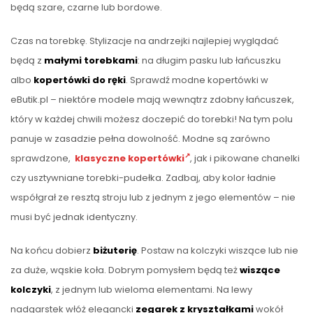
będą szare, czarne lub bordowe.
Czas na torebkę. Stylizacje na andrzejki najlepiej wyglądać
będą z
małymi torebkami
: na długim pasku lub łańcuszku
albo
kopertówki do ręki
. Sprawdź modne kopertówki w
eButik.pl – niektóre modele mają wewnątrz zdobny łańcuszek,
który w każdej chwili możesz doczepić do torebki! Na tym polu
panuje w zasadzie pełna dowolność. Modne są zarówno
sprawdzone,
klasyczne kopertówki
, jak i pikowane chanelki
czy usztywniane torebki-pudełka. Zadbaj, aby kolor ładnie
współgrał ze resztą stroju lub z jednym z jego elementów – nie
musi być jednak identyczny.
Na końcu dobierz
biżuterię
. Postaw na kolczyki wiszące lub nie
za duże, wąskie koła. Dobrym pomysłem będą też
wiszące
kolczyki
, z jednym lub wieloma elementami. Na lewy
nadgarstek włóż elegancki
zegarek z kryształkami
wokół