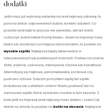
dodatki
Jeśli masz już wybraną sukienkę na andrzejkową zabawę, to
pora na dobór odpowiednich butów, torebki i biżuterii. Co
prawda andrzejki to jeszcze nie sylwester, ale też warto
roztoczyć wokół siebie trochę blasku. Jeżeli na imprezę masz
blisko lub docierasz na miejsce samochodem, to postaw na
wysokie szpilki
. Najlepsze będą lakierowane w
zdecydowanych lub pastelowych kolorach. Postaw na czarne,
złote, srebrne, czerwone, intensywnie różowe lub kobaltowe.
Alternatywą są miętowe, jasnoniebieskie, koralowe czy
pudrowo różowe. Dobrym pomysłem będą też szpilki
brokatowe lub z efektem ombre! Warto postawić też na
zamszowe szpilki, które są bardzo modne w tym sezonie. Z
kolei jeśli na imprezę andrzejkową masz daleko i czeka Cię
stanie na zimnie, to postaw na
botki na obcasie
. Najlepsze