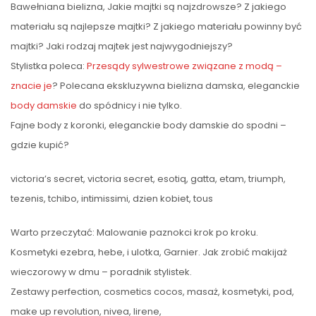
Bawełniana bielizna, Jakie majtki są najzdrowsze? Z jakiego
materiału są najlepsze majtki? Z jakiego materiału powinny być
majtki? Jaki rodzaj majtek jest najwygodniejszy?
Stylistka poleca:
Przesądy sylwestrowe związane z modą –
znacie je
? Polecana ekskluzywna bielizna damska, eleganckie
body damskie
do spódnicy i nie tylko.
Fajne body z koronki, eleganckie body damskie do spodni –
gdzie kupić?
victoria’s secret, victoria secret, esotiq, gatta, etam, triumph,
tezenis, tchibo, intimissimi, dzien kobiet, tous
Warto przeczytać: Malowanie paznokci krok po kroku.
Kosmetyki ezebra, hebe, i ulotka, Garnier. Jak zrobić makijaż
wieczorowy w dmu – poradnik stylistek.
Zestawy perfection, cosmetics cocos, masaż, kosmetyki, pod,
make up revolution, nivea, lirene,