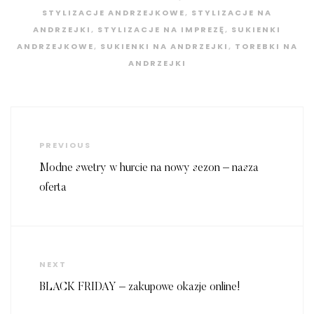
STYLIZACJE ANDRZEJKOWE
,
STYLIZACJE NA
ANDRZEJKI
,
STYLIZACJE NA IMPREZĘ
,
SUKIENKI
ANDRZEJKOWE
,
SUKIENKI NA ANDRZEJKI
,
TOREBKI NA
ANDRZEJKI
Nawigacja
wpisu
Previous
PREVIOUS
Post
Modne swetry w hurcie na nowy sezon – nasza
oferta
Next
NEXT
Post
BLACK FRIDAY – zakupowe okazje online!