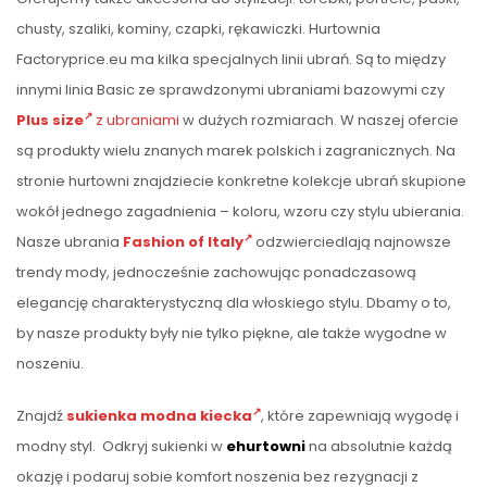
chusty, szaliki, kominy, czapki, rękawiczki. Hurtownia
Factoryprice.eu ma kilka specjalnych linii ubrań. Są to między
innymi linia Basic ze sprawdzonymi ubraniami bazowymi czy
Plus size
z ubraniami
w dużych rozmiarach. W naszej ofercie
są produkty wielu znanych marek polskich i zagranicznych. Na
stronie hurtowni znajdziecie konkretne kolekcje ubrań skupione
wokół jednego zagadnienia – koloru, wzoru czy stylu ubierania.
Nasze ubrania
Fashion of Italy
odzwierciedlają najnowsze
trendy mody, jednocześnie zachowując ponadczasową
elegancję charakterystyczną dla włoskiego stylu. Dbamy o to,
by nasze produkty były nie tylko piękne, ale także wygodne w
noszeniu.
Znajdź
sukienka modna kiecka
, które zapewniają wygodę i
modny styl. Odkryj sukienki w
ehurtowni
na absolutnie każdą
okazję i podaruj sobie komfort noszenia bez rezygnacji z