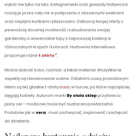
wybór nie tylko na lato. Instagramerki oraz gwiazdy Hollywood
noszą je przez cały rok w połączeniu z obszernymi swetrami
oraz ciepłymi kurtkami i płaszczami. Odbiorcy twojej oferty z
pewnością docenią możliwość rozbudowania swojej
garderoby o uniwersalne topy z najnowszej kolekcji w
różnorodnych krojach i kolorach. Hurtownia internetowa
proponuje różne
t shirts
.
Można dobrać kolor, rozmiar, a także materiał. Wszystkie te
aspekty są niesamowicie ważne. Ostatnimi czasy prawdziwym
hitem są też gładkie t-shirty
basic
w hurcie, po które najczęściej
sięgają kobiety. Autorom marki
By olala sklep
przyświeca
jasny cel – moda nie może być nudna ani powtarzalna.
Podobnie jak w
vera
, musi zachwycać, inspirować i zachęcać
do działania.