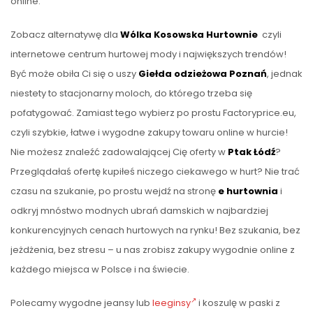
online.
Zobacz alternatywę dla
Wólka Kosowska Hurtownie
czyli
internetowe centrum hurtowej mody i największych trendów!
Być może obiła Ci się o uszy
Giełda odzieżowa Poznań
, jednak
niestety to stacjonarny moloch, do którego trzeba się
pofatygować. Zamiast tego wybierz po prostu Factoryprice.eu,
czyli szybkie, łatwe i wygodne zakupy towaru online w hurcie!
Nie możesz znaleźć zadowalającej Cię oferty w
Ptak Łódź
?
Przeglądałaś ofertę kupiłeś niczego ciekawego w hurt? Nie trać
czasu na szukanie, po prostu wejdź na stronę
e hurtownia
i
odkryj mnóstwo modnych ubrań damskich w najbardziej
konkurencyjnych cenach hurtowych na rynku! Bez szukania, bez
jeżdżenia, bez stresu – u nas zrobisz zakupy wygodnie online z
każdego miejsca w Polsce i na świecie.
Polecamy wygodne jeansy lub
leeginsy
i koszulę w paski z