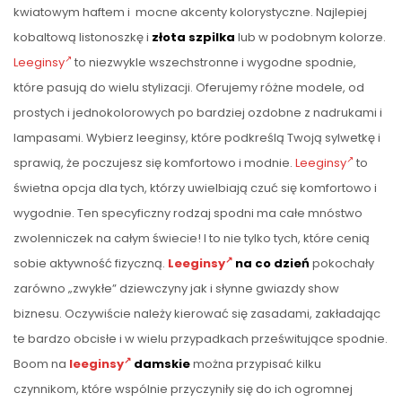
kwiatowym haftem i mocne akcenty kolorystyczne. Najlepiej
kobaltową listonoszkę i
złota szpilka
lub w podobnym kolorze.
Leeginsy
to niezwykle wszechstronne i wygodne spodnie,
które pasują do wielu stylizacji. Oferujemy różne modele, od
prostych i jednokolorowych po bardziej ozdobne z nadrukami i
lampasami. Wybierz leeginsy, które podkreślą Twoją sylwetkę i
sprawią, że poczujesz się komfortowo i modnie.
Leeginsy
to
świetna opcja dla tych, którzy uwielbiają czuć się komfortowo i
wygodnie. Ten specyficzny rodzaj spodni ma całe mnóstwo
zwolenniczek na całym świecie! I to nie tylko tych, które cenią
sobie aktywność fizyczną.
Leeginsy
na co dzień
pokochały
zarówno „zwykłe” dziewczyny jak i słynne gwiazdy show
biznesu. Oczywiście należy kierować się zasadami, zakładając
te bardzo obcisłe i w wielu przypadkach prześwitujące spodnie.
Boom na
leeginsy
damskie
można przypisać kilku
czynnikom, które wspólnie przyczyniły się do ich ogromnej