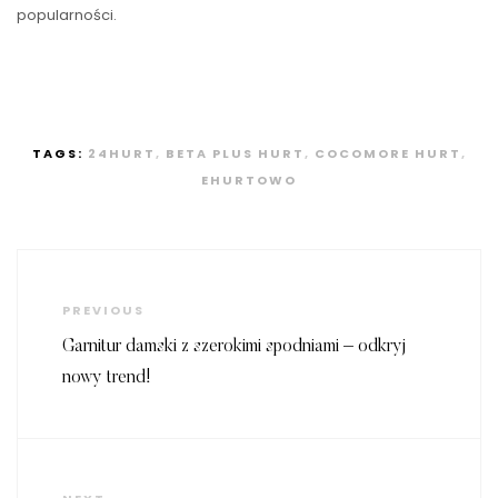
popularności.
TAGS:
24HURT
,
BETA PLUS HURT
,
COCOMORE HURT
,
EHURTOWO
Nawigacja
wpisu
Previous
PREVIOUS
Post
Garnitur damski z szerokimi spodniami – odkryj
nowy trend!
Next