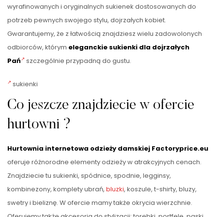
wyrafinowanych i oryginalnych sukienek dostosowanych do
potrzeb pewnych swojego stylu, dojrzałych kobiet.
Gwarantujemy, że z łatwością znajdziesz wielu zadowolonych
odbiorców, którym
eleganckie sukienki dla dojrzałych
Pań
szczególnie przypadną do gustu.
sukienki
Co jeszcze znajdziecie w ofercie
hurtowni ?
Hurtownia internetowa odzieży damskiej Factoryprice.eu
oferuje różnorodne elementy odzieży w atrakcyjnych cenach.
Znajdziecie tu sukienki, spódnice, spodnie, legginsy,
kombinezony, komplety ubrań,
bluzki
, koszule, t-shirty, bluzy,
swetry i bieliznę. W ofercie mamy także okrycia wierzchnie.
Oferujemy także akcesoria do stylizacji: torebki, portfele, paski,