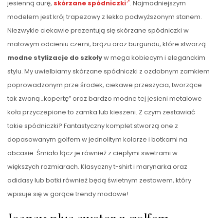
jesienną aurę,
skórzane spódniczki
. Najmodniejszym
modelem jest krój trapezowy z lekko podwyższonym stanem.
Niezwykle ciekawie prezentują się skórzane spódniczki w
matowym odcieniu czerni, brązu oraz burgundu, które stworzą
modne stylizacje do szkoły
w mega kobiecym i eleganckim
stylu. My uwielbiamy skórzane spódniczki z ozdobnym zamkiem
poprowadzonym prze środek, ciekawe przeszycia, tworzące
tak zwaną „kopertę” oraz bardzo modne tej jesieni metalowe
koła przyczepione to zamka lub kieszeni. Z czym zestawiać
takie spódniczki? Fantastyczny komplet stworzą one z
dopasowanym golfem w jednolitym kolorze i botkami na
obcasie. Śmiało łącz je również z ciepłymi swetrami w
większych rozmiarach. Klasyczny t-shirt i marynarka oraz
adidasy lub botki również będą świetnym zestawem, który
wpisuje się w gorące trendy modowe!