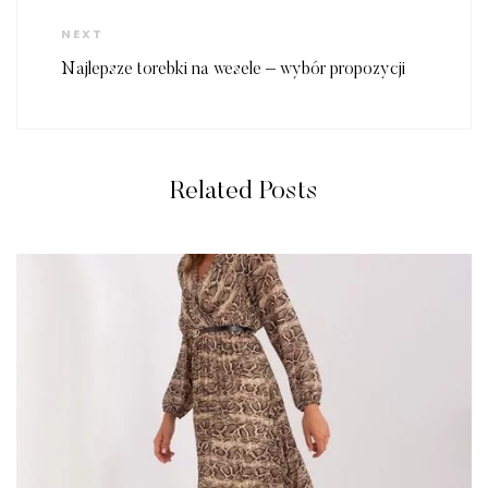
Next
NEXT
Post
Najlepsze torebki na wesele – wybór propozycji
Related Posts