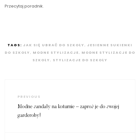
Przecytaj poradnik.
TAGS:
JAK SIĘ UBRAĆ DO SZKOŁY
,
JESIENNE SUKIENKI
DO SZKOŁY
,
MODNE STYLIZACJE
,
MODNE STYLIZACJE DO
SZKOŁY
,
STYLIZACJE DO SZKOŁY
Nawigacja
wpisu
Previous
PREVIOUS
Post
Modne sandały na koturnie – zaproś je do swojej
garderoby!