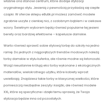
właśnie ona stanowi centrum, które dodaje stylizacji
oryginalnego stylu. Jesienią z pewnością przydadzą się ciepłe
czapki. W ofercie sklepu eButik.pl możesz zamówić modele
zgrabnie uszyte z cienkiej nici, z ozdobnym bąblem i w ciekawe
wzory. Świetnym wyborem będą również popularne tej jesieni
berety oraz bardziej efektowne – kapelusze damskie.
Warto również sprawić sobie stylową torbę do szkoły na jedno
ramię. Do jednych z najgorętszych trendów modowych należą
torby damskie w stylu kuferka, ale równie modne są listonoszki.
Wciąż nieustannie królują eko torby wykonane z ekologicznych
materiałów, wielokrotnego użytku, które kobiety wprost
uwielbiają. Znajdziesz takie torby w klasycznej wielkości, które
pomieszczą niezbędne zeszyty i książki, ale również modele
XXL, które są specyficzne i dzięki temu sprawią, że Twoja
stylizacja będzie inna od pozostałych.