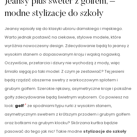
Jeansy plus sweter z golfem, –
modne stylizacje do szkoły
Jeansy wpisały się do klasyki ubioru damskiego i męskiego.
Warto jednak postawić na ciekawe, stylowe modele, które
wyróżnia nowoczesny design. Zdecydowanie będą to jeansy z
wysokim stanem o dopasowanym kroju i wąską nogawką.
Oczywiście, przetarcia i dziury nie wychodzą z mody, więc
śmiało sięgaj po taki model. Z czym je zestawiać? Tej jesieni
będą rządzić obszerne swetry z warkoczowym splotem i
grubym golfem. Szerokie rękawy, asymetryczne kroje i pokaźne
golfy zdecydowanie będą świetnym wyborem. Co powiesz na
look:
golf
ze spodniami typu rurki z wysokim stanem,
asymetrycznym swetrem z krótszym przodem i grubym golfem
oraz botkami na grubym klocku? Skórzana kurtka będzie
pasować do tego jak nic! Takie modne
stylizacje do szkoły