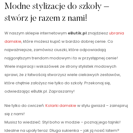
Modne stylizacje do szkoły –
stwórz je razem z nami!
W naszym sklepie internetowym
eButik.pl
znajdziesz
ubrania
damskie
, które możesz kupić w bardzo dobrej cenie. Co
najważniejsze, zamówisz ciuszki, które odpowiadają
najgorętszym trendom modowym i to w przystępnej cenie!
Wiele inspiracji i wskazówek ze strony stylistek modowych
sprawi, że z łatwością stworzysz wiele ciekawych zestawów,
które chętnie założysz nie tylko do szkoły. Przekonaj się,
odwiedzając eButik.pl. Zapraszamy!
Nie tylko do cwiczeń:
Kolarki damskie
w stylu gwiazd – zainspiruj
się z nami!
Musisz to wiedzieć: Styl boho w modzie – poznaj jego tajniki!
Idealne na upały teraz: Długa sukienka – jak ją nosić latem?