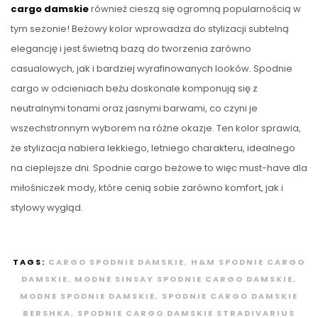
cargo damskie
również cieszą się ogromną popularnością w
tym sezonie! Beżowy kolor wprowadza do stylizacji subtelną
elegancję i jest świetną bazą do tworzenia zarówno
casualowych, jak i bardziej wyrafinowanych looków. Spodnie
cargo w odcieniach beżu doskonale komponują się z
neutralnymi tonami oraz jasnymi barwami, co czyni je
wszechstronnym wyborem na różne okazje. Ten kolor sprawia,
że stylizacja nabiera lekkiego, letniego charakteru, idealnego
na cieplejsze dni. Spodnie cargo beżowe to więc must-have dla
miłośniczek mody, które cenią sobie zarówno komfort, jak i
stylowy wygląd.
TAGS:
CARGO SPODNIE DAMSKIE
,
H&M SPODNIE CARGO
DAMSKIE
,
MODNE SINSAY SPODNIE CARGO DAMSKIE
,
MODNE SPODNIE DAMSKIE
,
SPODNIE CARGO DAMSKIE
BERSHKA
,
SPODNIE CARGO DAMSKIE STRADIVARIUS