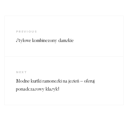
Nawigacja
wpisu
Previous
PREVIOUS
Post
Stylowe kombinezony damskie
Next
NEXT
Post
Modne kurtki ramoneski na jesień – oferuj
ponadczasowy klasyk!