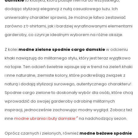
damskie
to klasyka, która pasuje niemal do wszystkiego,
dodając stylizacji elegancji z nutą casualowego luzu. Ich
uniwersalny charakter sprawia, że można je łatwo zestawiać
zarówno z t-shirtami, jak i bardziej wyrafinowanymi elementami
garderoby, co czyni je idealnym wyborem na różne okazje.
Z kolei
modne zielone spodnie cargo damskie
w odcieniu
khaki nawiązują do militarnego stylu, który jest teraz wyjątkowo
na topie. Ten odcień świetnie wpisuje się w trend na zieleń khaki
i inne naturalne, ziemiste kolory, które podkreślają związek z
naturą i dodają stylizacji surowego, autentycznego charakteru!
Spodnie cargo zielone to doskonały wybór dla osób, które chcą
wprowadzić do swojej garderoby odrobinę militarnych
inspiracji, jednocześnie zachowując modny wygląd. Zobacz też
inne
modne ubrania i buty damskie
na nadchodzący sezon.
Oprócz czarnych i zielonych, również
modne beżowe spodnie