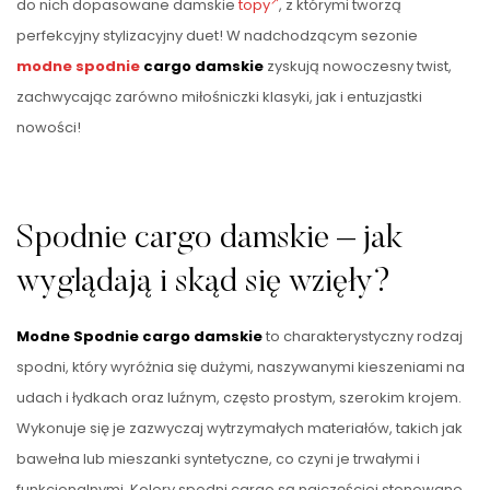
do nich dopasowane damskie
topy
, z którymi tworzą
perfekcyjny stylizacyjny duet! W nadchodzącym sezonie
modne spodnie
cargo damskie
zyskują nowoczesny twist,
zachwycając zarówno miłośniczki klasyki, jak i entuzjastki
nowości!
Spodnie cargo damskie – jak
wyglądają i skąd się wzięły?
Modne Spodnie cargo damskie
to charakterystyczny rodzaj
spodni, który wyróżnia się dużymi, naszywanymi kieszeniami na
udach i łydkach oraz luźnym, często prostym, szerokim krojem.
Wykonuje się je zazwyczaj wytrzymałych materiałów, takich jak
bawełna lub mieszanki syntetyczne, co czyni je trwałymi i
funkcjonalnymi. Kolory spodni cargo są najczęściej stonowane