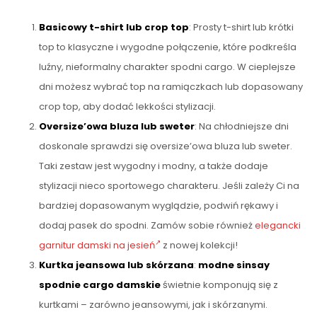
Basicowy t-shirt lub crop top
: Prosty t-shirt lub krótki
top to klasyczne i wygodne połączenie, które podkreśla
luźny, nieformalny charakter spodni cargo. W cieplejsze
dni możesz wybrać top na ramiączkach lub dopasowany
crop top, aby dodać lekkości stylizacji.
Oversize’owa bluza lub sweter
: Na chłodniejsze dni
doskonale sprawdzi się oversize’owa bluza lub sweter.
Taki zestaw jest wygodny i modny, a także dodaje
stylizacji nieco sportowego charakteru. Jeśli zależy Ci na
bardziej dopasowanym wyglądzie, podwiń rękawy i
dodaj pasek do spodni. Zamów sobie również
elegancki
garnitur damski na jesień
z nowej kolekcji!
Kurtka jeansowa lub skórzana
:
modne sinsay
spodnie cargo damskie
świetnie komponują się z
kurtkami – zarówno jeansowymi, jak i skórzanymi.