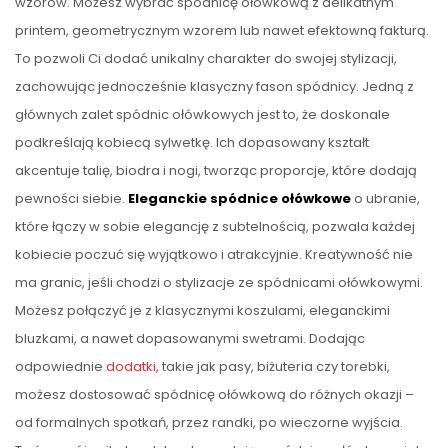
wzorów. Możesz wybrać spódnicę ołówkową z delikatnym
printem, geometrycznym wzorem lub nawet efektowną fakturą.
To pozwoli Ci dodać unikalny charakter do swojej stylizacji,
zachowując jednocześnie klasyczny fason spódnicy. Jedną z
głównych zalet spódnic ołówkowych jest to, że doskonale
podkreślają kobiecą sylwetkę. Ich dopasowany kształt
akcentuje talię, biodra i nogi, tworząc proporcje, które dodają
pewności siebie.
Eleganckie spódnice ołówkowe
o ubranie,
które łączy w sobie elegancję z subtelnością, pozwala każdej
kobiecie poczuć się wyjątkowo i atrakcyjnie. Kreatywność nie
ma granic, jeśli chodzi o stylizacje ze spódnicami ołówkowymi.
Możesz połączyć je z klasycznymi koszulami, eleganckimi
bluzkami, a nawet dopasowanymi swetrami. Dodając
odpowiednie
dodatki
, takie jak pasy, biżuteria czy torebki,
możesz dostosować spódnicę ołówkową do różnych okazji –
od formalnych spotkań, przez randki, po wieczorne wyjścia.