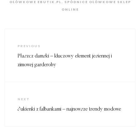
OŁÓWKOWE EBUTIK.PL
,
SPÓDNICE OŁÓWKOWE SKLEP
ONLINE
Nawigacja
wpisu
Previous
PREVIOUS
Post
Płaszcz damski – kluczowy element jesiennej i
zimowej garderoby
Next
NEXT
Post
Sukienki z falbankami – najnowsze trendy modowe