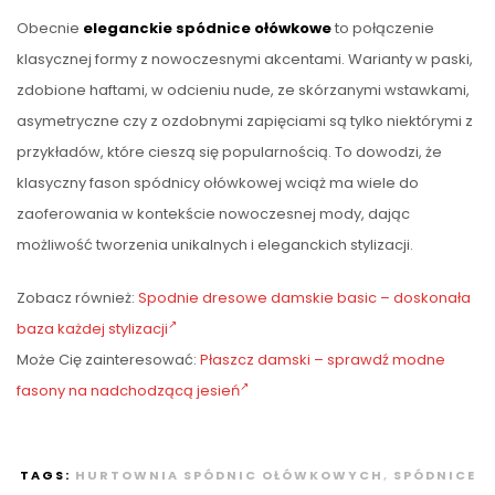
Obecnie
eleganckie spódnice ołówkowe
to połączenie
klasycznej formy z nowoczesnymi akcentami. Warianty w paski,
zdobione haftami, w odcieniu nude, ze skórzanymi wstawkami,
asymetryczne czy z ozdobnymi zapięciami są tylko niektórymi z
przykładów, które cieszą się popularnością. To dowodzi, że
klasyczny fason spódnicy ołówkowej wciąż ma wiele do
zaoferowania w kontekście nowoczesnej mody, dając
możliwość tworzenia unikalnych i eleganckich stylizacji.
Zobacz również:
Spodnie dresowe damskie basic – doskonała
baza każdej stylizacji
Może Cię zainteresować:
Płaszcz damski – sprawdź modne
fasony na nadchodzącą jesień
TAGS:
HURTOWNIA SPÓDNIC OŁÓWKOWYCH
,
SPÓDNICE