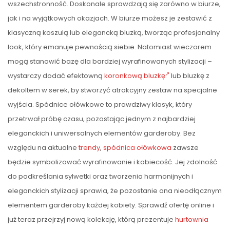
wszechstronność. Doskonale sprawdzają się zarówno w biurze,
jak i na wyjątkowych okazjach. W biurze możesz je zestawić z
klasyczną koszulą lub elegancką bluzką, tworząc profesjonalny
look, który emanuje pewnością siebie. Natomiast wieczorem
mogą stanowić bazę dla bardziej wyrafinowanych stylizacji –
wystarczy dodać efektowną
koronkową bluzkę
lub bluzkę z
dekoltem w serek, by stworzyć atrakcyjny zestaw na specjalne
wyjścia. Spódnice ołówkowe to prawdziwy klasyk, który
przetrwał próbę czasu, pozostając jednym z najbardziej
eleganckich i uniwersalnych elementów garderoby. Bez
względu na aktualne
trendy
,
spódnica ołówkowa
zawsze
będzie symbolizować wyrafinowanie i kobiecość. Jej zdolność
do podkreślania sylwetki oraz tworzenia harmonijnych i
eleganckich stylizacji sprawia, że pozostanie ona nieodłącznym
elementem garderoby każdej kobiety. Sprawdź ofertę online i
już teraz przejrzyj nową kolekcję, którą prezentuje
hurtownia