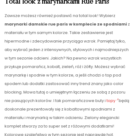
Total look z marynarkami Rue Paris
Zawsze możesz również postawić na total look! Wybierz
marynarki damskie rue paris w komplecie ze spodniami
z
materiału w tym samym kolorze. Takie zestawienie jest
hipermodne i zdecydowanie przyciąga wzrok. Pamiętaj tylko,
aby wybrać jeden z intensywnych, stylowych i najmodniejszych
w tym sezonie odcieni. Jakich? Na pewno wzrok wszystkich
przykuje pomarańcz, kobalt, zieleń, róż i żółty. Możesz wybrać
marynarkę i spodnie w tym kolorze, a jeśli chodzi o top pod
spodem lub dodatki zastosować inny trend znany jako color
blocking. Mowa tutaj o umiejętnym łączeniu ze sobą z pozoru
nie pasujących kolorów. I tak pomarańczowe buty i
topy
będą
doskonale prezentowały się z kobaltowymi spodniami z
materiału i marynarką w takim odcieniu. Zielony elegancki
komplet stworzy za to super set z różowymi dodatkami!
Kolorowe szaleństwo w tym sezonie jest naprawdę hot.