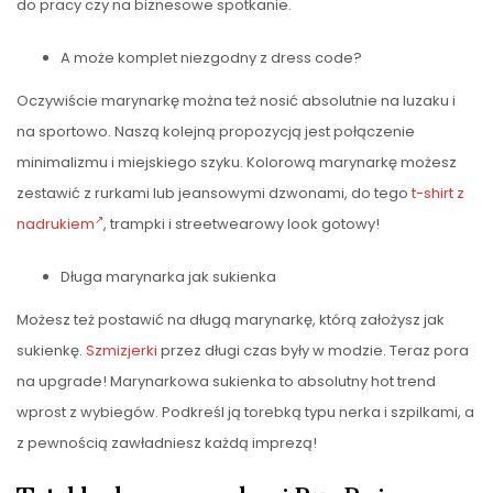
do pracy czy na biznesowe spotkanie.
A może komplet niezgodny z dress code?
Oczywiście marynarkę można też nosić absolutnie na luzaku i
na sportowo. Naszą kolejną propozycją jest połączenie
minimalizmu i miejskiego szyku. Kolorową marynarkę możesz
zestawić z rurkami lub jeansowymi dzwonami, do tego
t-shirt z
nadrukiem
, trampki i streetwearowy look gotowy!
Długa marynarka jak sukienka
Możesz też postawić na długą marynarkę, którą założysz jak
sukienkę.
Szmizjerki
przez długi czas były w modzie. Teraz pora
na upgrade! Marynarkowa sukienka to absolutny hot trend
wprost z wybiegów. Podkreśl ją torebką typu nerka i szpilkami, a
z pewnością zawładniesz każdą imprezą!