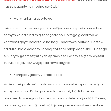
nasze patenty na modne stylówki!
Marynarka na sportowo
Luźna oversizowa marynarka połączona ze spodniami w tym
samym kolorze brzmią zachęcająco. Do tego gładki top w
kontrastującym kolorze, a na nogi… sportowe obuwie! Postaw
na duże, białe adidasy i dodaj stylizacji miejskiego stylu. Do tego
okulary w geometrycznych oprawkach i włosy spięte w wysoki
kucyk, a będziesz wyglądać rewelacyjnie!
Komplet zgodny z dress code
Możesz też postawić na klasyczna marynarkę i spodnie w tym
samym kolorze. Do tego koszula i sandały bądź klapki na
obcasie. Taki elegancki look okraszony delikatną złotą biżuterią
oraz małą, skórzaną torebką będzie prezentował się idealnie