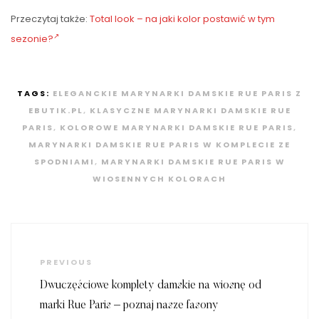
Przeczytaj także:
Total look – na jaki kolor postawić w tym
sezonie?
TAGS:
ELEGANCKIE MARYNARKI DAMSKIE RUE PARIS Z
EBUTIK.PL
,
KLASYCZNE MARYNARKI DAMSKIE RUE
PARIS
,
KOLOROWE MARYNARKI DAMSKIE RUE PARIS
,
MARYNARKI DAMSKIE RUE PARIS W KOMPLECIE ZE
SPODNIAMI
,
MARYNARKI DAMSKIE RUE PARIS W
WIOSENNYCH KOLORACH
Nawigacja
wpisu
Previous
PREVIOUS
Post
Dwuczęściowe komplety damskie na wiosnę od
marki Rue Paris – poznaj nasze fasony