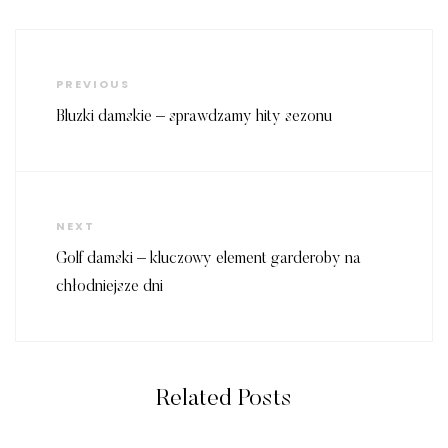
Nawigacja
wpisu
Previous
PREVIOUS
Post
Bluzki damskie – sprawdzamy hity sezonu
Next
NEXT
Post
Golf damski – kluczowy element garderoby na
chłodniejsze dni
Related Posts