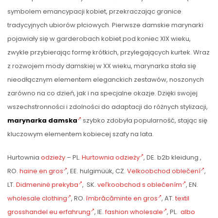
symbolem emancypacji kobiet, przekraczając granice
tradycyjnych ubiorów płciowych. Pierwsze damskie marynarki
pojawiały się w garderobach kobiet pod koniec XIX wieku,
zwykle przybierając formę krótkich, przylegających kurtek. Wraz
z rozwojem mody damskiej w XX wieku, marynarka stała się
nieodłącznym elementem eleganckich zestawów, noszonych
zarówno na co dzień, jak i na specjalne okazje. Dzięki swojej
wszechstronności i zdolności do adaptacji do różnych stylizacji,
marynarka damska
szybko zdobyła popularność, stając się
kluczowym elementem kobiecej szafy na lata.
Hurtownia
odzieży
– PL.
Hurtownia odzieży
, DE. b2b kleidung ,
RO.
haine en gros
, EE. hulgimüük, CZ.
Velkoobchod oblečení
,
LT.
Didmeninė prekyba
, SK.
veľkoobchod s oblečením
, EN.
wholesale clothing
, RO.
îmbrăcăminte en gros
, AT.
textil
grosshandel eu erfahrung
, IE.
fashion wholesale
, PL.
albo