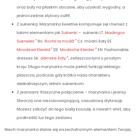
oraz buty na płaskim obcasie, aby uzyskać wygodny, a
jednocześnie stylowy outfit.
Z sukienką: Marynarka świetnie komponuje się również z
takimi elementami jak
Sukienki
– sukienki LT.
Madingos
Suknelės
Ro.
Rochii la modă
Cz. módní šaty EE.
Moodsad Kleidid
DE.
Modische Kleider
EN. Fashionable
dresses SK.
dámske šaty
, zwłaszcza tymi o prostym
kroju. Długa marynarka może pełnić funkcję lekkiego
płaszcza, podczas gdy krótka nada charakteru
delikatniejszym, letnim sukienkom.
Z jeansami: Klasyczne połączenie – marynarka i jeansy.
Stworzą one niezobowiązującą, casualową stylizację.
Możesz założyć do tego białą koszulę, a nawet t-shirt, aby
podkreślić luz tego zestawu.
Niech marynarka stanie się wszechstronnym elementem Twojej