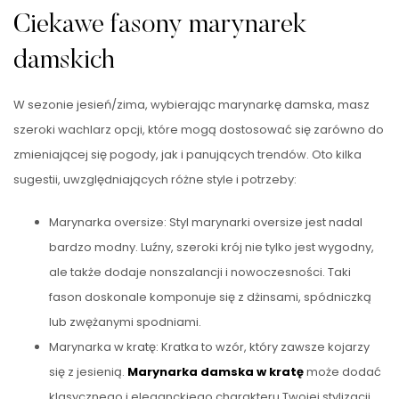
Ciekawe fasony marynarek
damskich
W sezonie jesień/zima, wybierając marynarkę damska, masz
szeroki wachlarz opcji, które mogą dostosować się zarówno do
zmieniającej się pogody, jak i panujących trendów. Oto kilka
sugestii, uwzględniających różne style i potrzeby:
Marynarka oversize: Styl marynarki oversize jest nadal
bardzo modny. Luźny, szeroki krój nie tylko jest wygodny,
ale także dodaje nonszalancji i nowoczesności. Taki
fason doskonale komponuje się z dżinsami, spódniczką
lub zwężanymi spodniami.
Marynarka w kratę: Kratka to wzór, który zawsze kojarzy
się z jesienią.
Marynarka damska w kratę
może dodać
klasycznego i eleganckiego charakteru Twojej stylizacji.