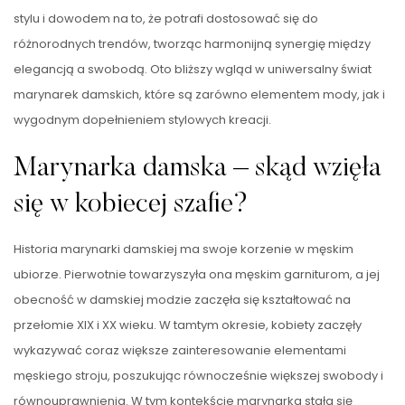
stylu i dowodem na to, że potrafi dostosować się do
różnorodnych trendów, tworząc harmonijną synergię między
elegancją a swobodą. Oto bliższy wgląd w uniwersalny świat
marynarek damskich, które są zarówno elementem mody, jak i
wygodnym dopełnieniem stylowych kreacji.
Marynarka damska – skąd wzięła
się w kobiecej szafie?
Historia marynarki damskiej ma swoje korzenie w męskim
ubiorze. Pierwotnie towarzyszyła ona męskim garniturom, a jej
obecność w damskiej modzie zaczęła się kształtować na
przełomie XIX i XX wieku. W tamtym okresie, kobiety zaczęły
wykazywać coraz większe zainteresowanie elementami
męskiego stroju, poszukując równocześnie większej swobody i
równouprawnienia. W tym kontekście marynarka stała się