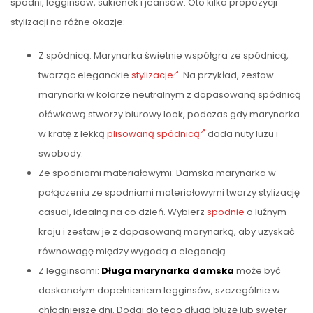
spodni, legginsów, sukienek i jeansów. Oto kilka propozycji
stylizacji na różne okazje:
Z spódnicą: Marynarka świetnie współgra ze spódnicą,
tworząc eleganckie
stylizacje
. Na przykład, zestaw
marynarki w kolorze neutralnym z dopasowaną spódnicą
ołówkową stworzy biurowy look, podczas gdy marynarka
w kratę z lekką
plisowaną spódnicą
doda nuty luzu i
swobody.
Ze spodniami materiałowymi: Damska marynarka w
połączeniu ze spodniami materiałowymi tworzy stylizację
casual, idealną na co dzień. Wybierz
spodnie
o luźnym
kroju i zestaw je z dopasowaną marynarką, aby uzyskać
równowagę między wygodą a elegancją.
Z legginsami:
Długa marynarka damska
może być
doskonałym dopełnieniem legginsów, szczególnie w
chłodniejsze dni. Dodaj do tego długą bluzę lub sweter