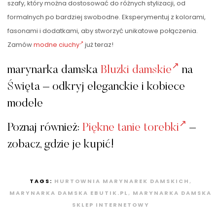
szafy, który można dostosować do różnych stylizacji, od
formalnych po bardziej swobodne. Eksperymentuj z kolorami,
fasonami i dodatkami, aby stworzyć unikatowe połączenia.
Zamów
modne ciuchy
już teraz!
marynarka damska
Bluzki damskie
na
Święta – odkryj eleganckie i kobiece
modele
Poznaj również:
Piękne tanie torebki
–
zobacz, gdzie je kupić!
TAGS:
HURTOWNIA MARYNAREK DAMSKICH
,
MARYNARKA DAMSKA EBUTIK.PL
,
MARYNARKA DAMSKA
SKLEP INTERNETOWY